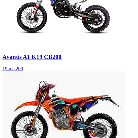
Avantis A1 K19 CB200
19 л.с
200