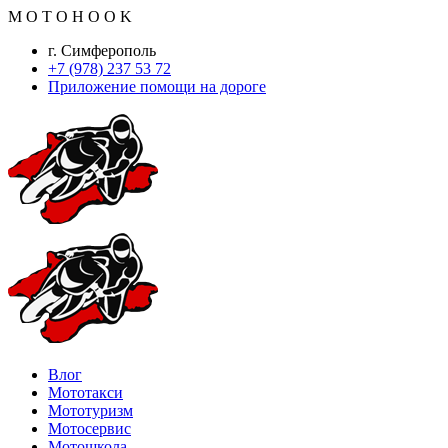
M
O
T
O
H
O
O
K
г. Симферополь
+7 (978) 237 53 72
Приложение помощи на дороге
Влог
Мототакси
Мототуризм
Мотосервис
Мотошкола