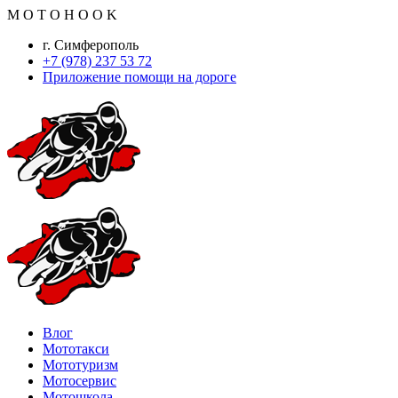
M
O
T
O
H
O
O
K
г. Симферополь
+7 (978) 237 53 72
Приложение помощи на дороге
Влог
Мототакси
Мототуризм
Мотосервис
Мотошкола