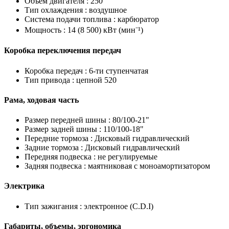
Объем двигателя :
250
Тип охлаждения :
воздушное
Система подачи топлива :
карбюратор
Мощность :
14 (8 500) кВт (мин⁻¹)
Коробка переключения передач
Коробка передач :
6-ти ступенчатая
Тип привода :
цепной 520
Рама, ходовая часть
Размер передней шины :
80/100-21"
Размер задней шины :
110/100-18"
Передние тормоза :
Дисковый гидравлический
Задние тормоза :
Дисковый гидравлический
Передняя подвеска :
не регулируемые
Задняя подвеска :
маятниковая с моноамортизатором
Электрика
Тип зажигания :
электронное (C.D.I)
Габариты, объемы, эргономика