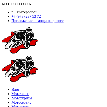
M
O
T
O
H
O
O
K
г. Симферополь
+7 (978) 237 53 72
Приложение помощи на дороге
Влог
Мототакси
Мототуризм
Мотосервис
Мотошкола