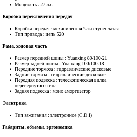
Мощность :
27 л.с.
Коробка переключения передач
Коробка передач :
механическая 5-ти ступенчатая
Тип привода :
цепь 520
Рама, ходовая часть
Размер передней шины :
Yuanxing 80/100-21
Размер задней шины :
Yuanxing 100/100-18
Передние тормоза :
гидравлические дисковые
Задние тормоза :
гидравлические дисковые
Передняя подвеска :
телескопическая вилка
перевернутого типа
Задняя подвеска :
моно амортизатор
Электрика
Тип зажигания :
электронное (C.D.I)
Габариты, объемы, эргономика