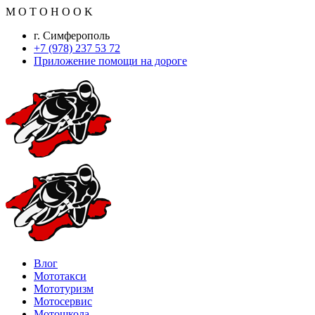
M
O
T
O
H
O
O
K
г. Симферополь
+7 (978) 237 53 72
Приложение помощи на дороге
Влог
Мототакси
Мототуризм
Мотосервис
Мотошкола