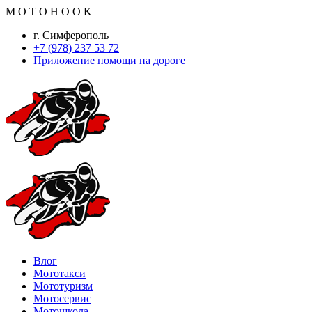
M
O
T
O
H
O
O
K
г. Симферополь
+7 (978) 237 53 72
Приложение помощи на дороге
Влог
Мототакси
Мототуризм
Мотосервис
Мотошкола