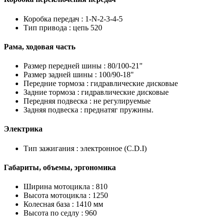
Коробка передач :
1-N-2-3-4-5
Тип привода :
цепь 520
Рама, ходовая часть
Размер передней шины :
80/100-21"
Размер задней шины :
100/90-18"
Передние тормоза :
гидравлические дисковые
Задние тормоза :
гидравлические дисковые
Передняя подвеска :
не регулируемые
Задняя подвеска :
преднатяг пружины.
Электрика
Тип зажигания :
электронное (C.D.I)
Габариты, объемы, эргономика
Ширина мотоцикла :
810
Высота мотоцикла :
1250
Колесная база :
1410 мм
Высота по седлу :
960