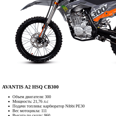
AVANTIS
A2 HSQ CB300
Объем двигателя:
300
Мощность:
21,76 л.с
Подачи топлива:
карбюратор Nibbi PE30
Вес мотоцикла:
111
Высота по седлу:
960