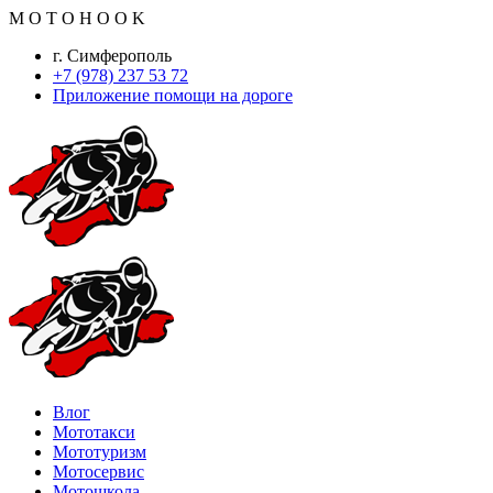
M
O
T
O
H
O
O
K
г. Симферополь
+7 (978) 237 53 72
Приложение помощи на дороге
Влог
Мототакси
Мототуризм
Мотосервис
Мотошкола