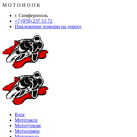
M
O
T
O
H
O
O
K
г. Симферополь
+7 (978) 237 53 72
Приложение помощи на дороге
Влог
Мототакси
Мототуризм
Мотосервис
Мотошкола