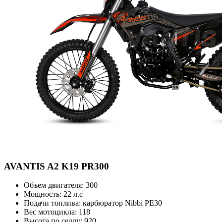
AVANTIS
A2 K19 PR300
Объем двигателя:
300
Мощность:
22 л.с
Подачи топлива:
карбюратор Nibbi PE30
Вес мотоцикла:
118
Высота по седлу:
920