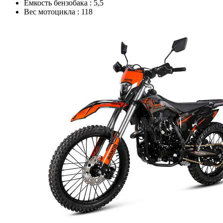
Емкость бензобака :
5,5
Вес мотоцикла :
118