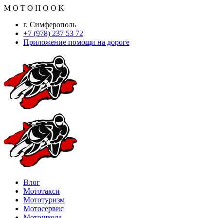
M
O
T
O
H
O
O
K
г. Симферополь
+7 (978) 237 53 72
Приложение помощи на дороге
Влог
Мототакси
Мототуризм
Мотосервис
Мотошкола