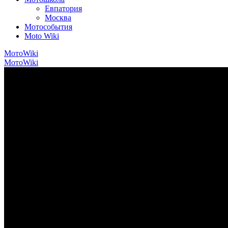
Евпатория
Москва
Мотособытия
Moto Wiki
МотоWiki
МотоWiki