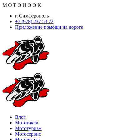
M
O
T
O
H
O
O
K
г. Симферополь
+7 (978) 237 53 72
Приложение помощи на дороге
Влог
Мототакси
Мототуризм
Мотосервис
Мотошкола