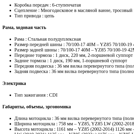
Коробка передач :
6-ступенчатая
Сцепление :
Многодисковое в масляной ванне, тросовый
Тип привода :
цепь
Рама, ходовая часть
Рама :
Стальная полудуплексная
Размер передней шины :
70/100-17 40M – YZ85 70/100-19
Размер задней шины :
70/100-17 40M – YZ85 70/100-19 4
Передние тормоза :
1 диск, 220 мм, 2-поршневой суппорт
Задние тормоза :
1 диск, 190 мм, 1-поршневой суппорт
Передняя подвеска :
36 мм вилка перевернутого типа (пол
Задняя подвеска :
36 мм вилка перевернутого типа (полнос
Электрика
Тип зажигания :
CDI
Габариты, объемы, эргономика
Длина мотоцикла :
36 мм вилка перевернутого типа (полн
Ширина мотоцикла :
758 мм – YZ85, YZ85 LW (2002-2018
Высота мотоцикла :
1161 мм – YZ85 (2002-2014) 1126 мм 