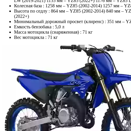
LW (2019-2021) 1135 мм – YZ85 (2022+) 1176 мм – YZ85 
Колесная база :
1258 мм – YZ85 (2002-2014) 1257 мм – YZ
Высота по седлу :
864 мм – YZ85 (2002-2014) 840 мм – Y
(2022+)
Минимальный дорожный просвет (клиренс) :
351 мм – YZ
Емкость бензобака :
5,0 л
Масса мотоцикла (снаряженная) :
71 кг
Вес мотоцикла :
71 кг