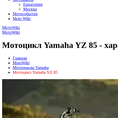
Евпатория
Москва
Мотособытия
Moto Wiki
МотоWiki
МотоWiki
Мотоцикл Yamaha YZ 85 - ха
Главная
MotoWiki
Мотоциклы Yamaha
Мотоцикл Yamaha YZ 85