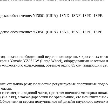
одское обозначение: YZ85G (США), 1SND, 1SNF; 1SPD, 1SPF.
одское обозначение: YZ85G (США), 1SND, 1SNF; 1SPD, 1SPF.
года в качестве бюджетной версии полноценных кроссовых мото
ерсия Yamaha YZ85 LW (Large Wheel), оборудованная колесами на 
ь жидкостного охлаждения, объемом около 85 см³, выдающий 29 
ить стальную раму, полностью регулируемые спортивные подвеск
 массы.
 и геометрии ходовой части, при этом внешней мотоцикл никак
на 2 кг), а также доработки по эргономике, что незначительно 
 Обновленная версия получила новый дизайн впускного коллект