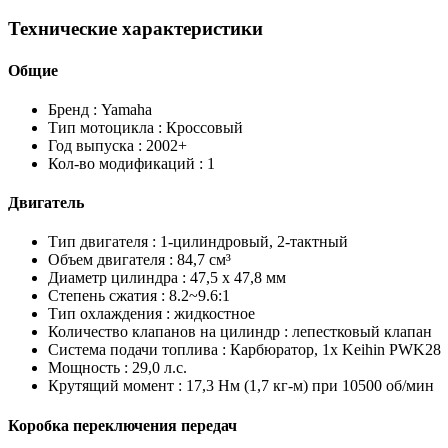
Технические характеристики
Общие
Бренд :
Yamaha
Тип мотоцикла :
Кроссовый
Год выпуска :
2002+
Кол-во модификаций :
1
Двигатель
Тип двигателя :
1-цилиндровый, 2-тактный
Объем двигателя :
84,7 см³
Диаметр цилиндра :
47,5 x 47,8 мм
Степень сжатия :
8.2~9.6:1
Тип охлаждения :
жидкостное
Количество клапанов на цилиндр :
лепестковый клапан
Система подачи топлива :
Карбюратор, 1x Keihin PWK28
Мощность :
29,0 л.с.
Крутящий момент :
17,3 Нм (1,7 кг-м) при 10500 об/мин
Коробка переключения передач