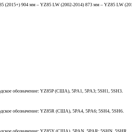
85 (2015+) 904 мм – YZ85 LW (2002-2014) 873 мм – YZ85 LW (20
дское обозначение: YZ85P (США), 5PA1, 5PA3; 5SH1, 5SH3.
дское обозначение: YZ85R (США), 5PA4, 5PA6; 5SH4, 5SH6.
одское обозначение: YZ85Y (США), 5PAN, 5PAR; 5SHN, 5SHR.