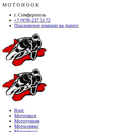
M
O
T
O
H
O
O
K
г. Симферополь
+7 (978) 237 53 72
Приложение помощи на дороге
Влог
Мототакси
Мототуризм
Мотосервис
Мотошкола