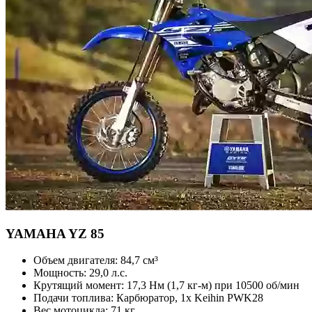
YAMAHA
YZ 85
Объем двигателя:
84,7 см³
Мощность:
29,0 л.с.
Крутящий момент:
17,3 Нм (1,7 кг-м) при 10500 об/мин
Подачи топлива:
Карбюратор, 1x Keihin PWK28
Вес мотоцикла:
71 кг