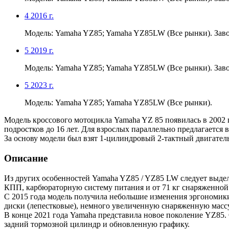
4
2016 г.
Модель: Yamaha YZ85; Yamaha YZ85LW (Все рынки). Зав
5
2019 г.
Модель: Yamaha YZ85; Yamaha YZ85LW (Все рынки). Зав
5
2023 г.
Модель: Yamaha YZ85; Yamaha YZ85LW (Все рынки).
Модель кроссового мотоцикла Yamaha YZ 85 появилась в 2002 
подростков до 16 лет. Для взрослых параллельно предлагается в
За основу модели был взят 1-цилиндровый 2-тактный двигател
Описание
Из других особенностей Yamaha YZ85 / YZ85 LW следует выдел
КПП, карбюраторную систему питания и от 71 кг снаряженной
С 2015 года модель получила небольшие изменения эргономики
диски (лепестковые), немного увеличенную снаряженную массу (
В конце 2021 года Yamaha представила новое поколение YZ85.
задний тормозной цилиндр и обновленную графику.