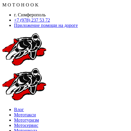
M
O
T
O
H
O
O
K
г. Симферополь
+7 (978) 237 53 72
Приложение помощи на дороге
Влог
Мототакси
Мототуризм
Мотосервис
Мотошкола