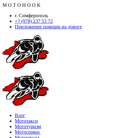
M
O
T
O
H
O
O
K
г. Симферополь
+7 (978) 237 53 72
Приложение помощи на дороге
Влог
Мототакси
Мототуризм
Мотосервис
Мотошкола