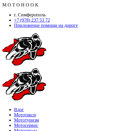
M
O
T
O
H
O
O
K
г. Симферополь
+7 (978) 237 53 72
Приложение помощи на дороге
Влог
Мототакси
Мототуризм
Мотосервис
Мотошкола