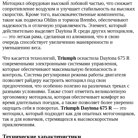
Мотоцикл оборудован высокой лобовой частью, что снижает
сопротивление воздухом и улучшает стабильность на высоких
скоростях. Кроме того, высококачественные компоненты,
такие как подвеска Ohlins и тормоза Brembo, обеспечивают
надежность и отличную управляемость. Элемент, который
действительно выделяет Daytona R среди других мотоциклов,
— это легкая рама, сделанная из алюминия, что в свою
очередь способствует увеличению маневренности и
уменьшению веса.
Что касается технологий,
Triumph
оснастила Daytona 675 R
современными электронными системами управления,
которые обеспечивают максимальную безопасность и
контроль. Система регулировки режима работы двигателя
позволяет райдеру настроить мотоцикл под свои
предпочтения, что особенно полезно на различных треках с
разными условиями. Также стоит отметить великолепную
эргономику мотоцикла, которая обеспечивает комфорт во
время длительных поездок, а также позволяет более уверенно
ощущать себя в поворотах.
Triumph Daytona 675 R
— это
мотоцикл, который подходит как для опытных мотогонщиков,
так и для новичков, стремящихся к высокоскоростным
приключениям.
Технические характеристики