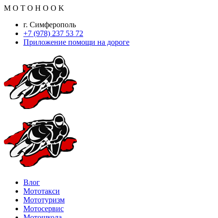
M
O
T
O
H
O
O
K
г. Симферополь
+7 (978) 237 53 72
Приложение помощи на дороге
Влог
Мототакси
Мототуризм
Мотосервис
Мотошкола