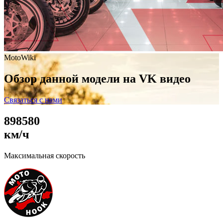
MotoWiki
Обзор данной модели на VK видео
Связаться с нами
8
9
8
5
8
0
км/ч
Максимальная скорость