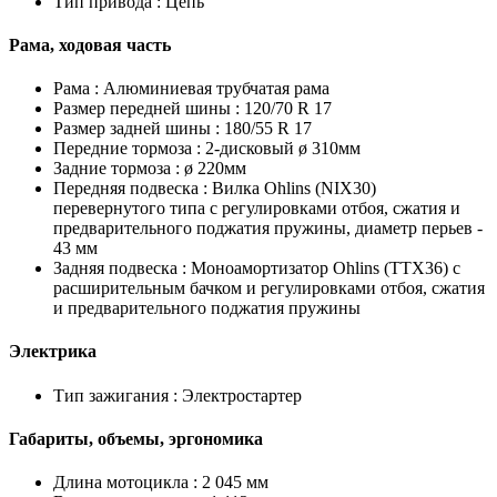
Тип привода :
Цепь
Рама, ходовая часть
Рама :
Алюминиевая трубчатая рама
Размер передней шины :
120/70 R 17
Размер задней шины :
180/55 R 17
Передние тормоза :
2-дисковый ø 310мм
Задние тормоза :
ø 220мм
Передняя подвеска :
Вилка Ohlins (NIX30)
перевернутого типа с регулировками отбоя, сжатия и
предварительного поджатия пружины, диаметр перьев -
43 мм
Задняя подвеска :
Моноамортизатор Ohlins (TTX36) с
расширительным бачком и регулировками отбоя, сжатия
и предварительного поджатия пружины
Электрика
Тип зажигания :
Электростартер
Габариты, объемы, эргономика
Длина мотоцикла :
2 045 мм