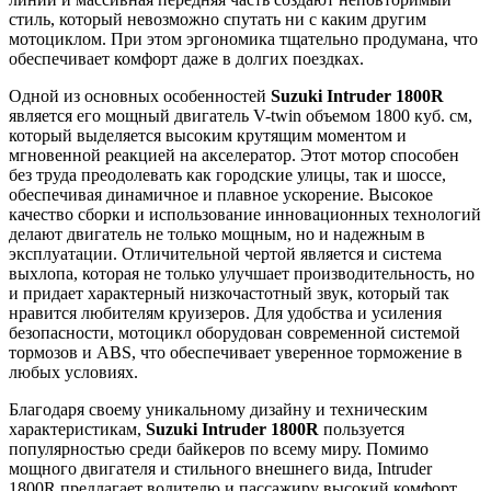
стиль, который невозможно спутать ни с каким другим
мотоциклом. При этом эргономика тщательно продумана, что
обеспечивает комфорт даже в долгих поездках.
Одной из основных особенностей
Suzuki Intruder 1800R
является его мощный двигатель V-twin объемом 1800 куб. см,
который выделяется высоким крутящим моментом и
мгновенной реакцией на акселератор. Этот мотор способен
без труда преодолевать как городские улицы, так и шоссе,
обеспечивая динамичное и плавное ускорение. Высокое
качество сборки и использование инновационных технологий
делают двигатель не только мощным, но и надежным в
эксплуатации. Отличительной чертой является и система
выхлопа, которая не только улучшает производительность, но
и придает характерный низкочастотный звук, который так
нравится любителям круизеров. Для удобства и усиления
безопасности, мотоцикл оборудован современной системой
тормозов и ABS, что обеспечивает уверенное торможение в
любых условиях.
Благодаря своему уникальному дизайну и техническим
характеристикам,
Suzuki Intruder 1800R
пользуется
популярностью среди байкеров по всему миру. Помимо
мощного двигателя и стильного внешнего вида, Intruder
1800R предлагает водителю и пассажиру высокий комфорт.