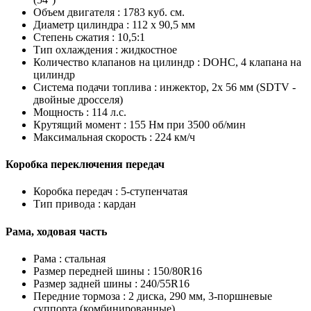
Объем двигателя :
1783 куб. см.
Диаметр цилиндра :
112 х 90,5 мм
Степень сжатия :
10,5:1
Тип охлаждения :
жидкостное
Количество клапанов на цилиндр :
DOHC, 4 клапана на
цилиндр
Система подачи топлива :
инжектор, 2x 56 мм (SDTV -
двойные дросселя)
Мощность :
114 л.с.
Крутящий момент :
155 Нм при 3500 об/мин
Максимальная скорость :
224 км/ч
Коробка переключения передач
Коробка передач :
5-ступенчатая
Тип привода :
кардан
Рама, ходовая часть
Рама :
стальная
Размер передней шины :
150/80R16
Размер задней шины :
240/55R16
Передние тормоза :
2 диска, 290 мм, 3-поршневые
суппорта (комбинированные)