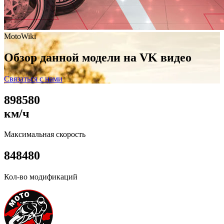
MotoWiki
Обзор данной модели на VK видео
Связаться с нами
8
9
8
5
8
0
км/ч
Максимальная скорость
8
4
8
4
8
0
Кол-во модификаций