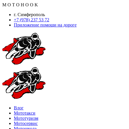
M
O
T
O
H
O
O
K
г. Симферополь
+7 (978) 237 53 72
Приложение помощи на дороге
Влог
Мототакси
Мототуризм
Мотосервис
Мотошкола