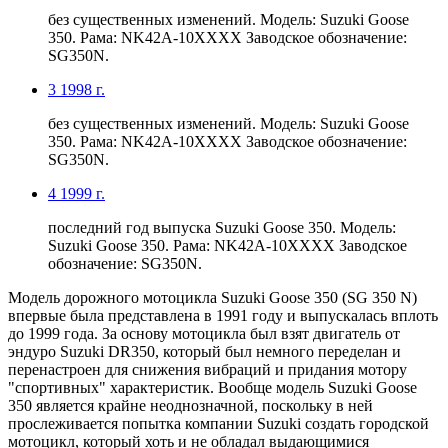
без существенных изменений. Модель: Suzuki Goose
350. Рама: NK42A-10XXXX Заводское обозначение:
SG350N.
3
1998 г.
без существенных изменений. Модель: Suzuki Goose
350. Рама: NK42A-10XXXX Заводское обозначение:
SG350N.
4
1999 г.
последний год выпуска Suzuki Goose 350. Модель:
Suzuki Goose 350. Рама: NK42A-10XXXX Заводское
обозначение: SG350N.
Модель дорожного мотоцикла Suzuki Goose 350 (SG 350 N)
впервые была представлена в 1991 году и выпускалась вплоть
до 1999 года. За основу мотоцикла был взят двигатель от
эндуро Suzuki DR350, который был немного переделан и
перенастроен для снижения вибраций и придания мотору
"спортивных" характеристик. Вообще модель Suzuki Goose
350 является крайне неоднозначной, поскольку в ней
прослеживается попытка компании Suzuki создать городской
мотоцикл, который хоть и не обладал выдающимися