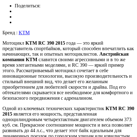
Поделиться:
Бренд :
KTM
Мотоцикл
KTM RC 390 2015
года — это яркий
представитель спортбайков, который способен впечатлить как
начинающих, так и опытных мотоциклистов.
Австрийская
компания KTM
славится своими агрессивными и в то же
время элегантными моделями, и RC 390 — яркий пример
этого. Рассматриваемый мотоцикл сочетает в себе
инновационные технологии, высокую производительность и
стильный внешний вид, что делает его желанным
приобретением для любителей скорости и драйва. Под его
обтекателями скрывается все необходимое для комфортного и
безопасного передвижения с адреналином.
Одной из ключевых технических характеристик
KTM RC 390
2015
является его мощность, представленная
одноцилиндровым четырехтактным двигателем объемом 373
куб. см. Прекрасное соотношение мощности и веса позволяет
развивать до 44 л.с., что делает этот байк идеальным для
динамичных поездок по городским улицам или извилистым