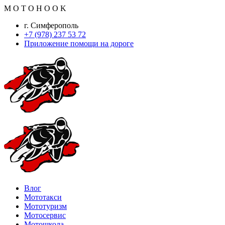
M
O
T
O
H
O
O
K
г. Симферополь
+7 (978) 237 53 72
Приложение помощи на дороге
Влог
Мототакси
Мототуризм
Мотосервис
Мотошкола