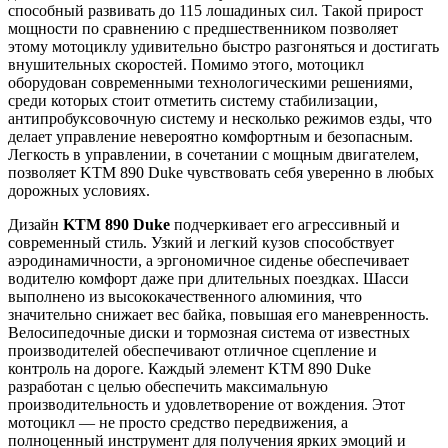
способный развивать до 115 лошадиных сил. Такой прирост
мощности по сравнению с предшественником позволяет
этому мотоциклу удивительно быстро разгоняться и достигать
внушительных скоростей. Помимо этого, мотоцикл
оборудован современными технологическими решениями,
среди которых стоит отметить систему стабилизации,
антипробуксовочную систему и несколько режимов езды, что
делает управление невероятно комфортным и безопасным.
Легкость в управлении, в сочетании с мощным двигателем,
позволяет KTM 890 Duke чувствовать себя уверенно в любых
дорожных условиях.
Дизайн
KTM 890 Duke
подчеркивает его агрессивный и
современный стиль. Узкий и легкий кузов способствует
аэродинамичности, а эргономичное сиденье обеспечивает
водителю комфорт даже при длительных поездках. Шасси
выполнено из высококачественного алюминия, что
значительно снижает вес байка, повышая его маневренность.
Велосипедочные диски и тормозная система от известных
производителей обеспечивают отличное сцепление и
контроль на дороге. Каждый элемент KTM 890 Duke
разработан с целью обеспечить максимальную
производительность и удовлетворение от вождения. Этот
мотоцикл — не просто средство передвижения, а
полноценный инструмент для получения ярких эмоций и