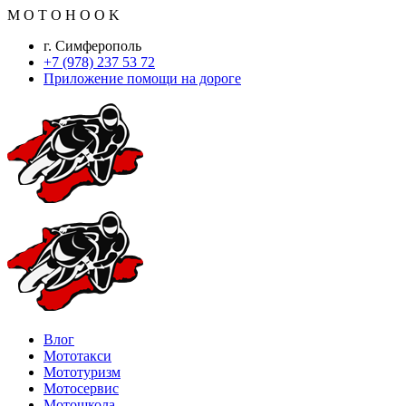
M
O
T
O
H
O
O
K
г. Симферополь
+7 (978) 237 53 72
Приложение помощи на дороге
Влог
Мототакси
Мототуризм
Мотосервис
Мотошкола