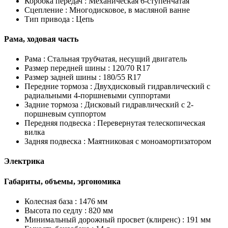
Коробка передач :
Механическая 6-ступенчатая
Сцепление :
Многодисковое, в масляной ванне
Тип привода :
Цепь
Рама, ходовая часть
Рама :
Стальная трубчатая, несущий двигатель
Размер передней шины :
120/70 R17
Размер задней шины :
180/55 R17
Передние тормоза :
Двухдисковый гидравлический с
радиальными 4-поршневыми суппортами
Задние тормоза :
Дисковый гидравлический с 2-
поршневым суппортом
Передняя подвеска :
Перевернутая телескопическая
вилка
Задняя подвеска :
Маятниковая с моноамортизатором
Электрика
Габариты, объемы, эргономика
Колесная база :
1476 мм
Высота по седлу :
820 мм
Минимальный дорожный просвет (клиренс) :
191 мм