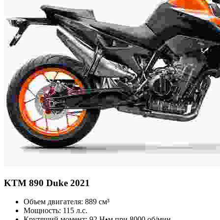
KTM
890 Duke 2021
Объем двигателя:
889 см³
Мощность:
115 л.с.
Крутящий момент:
92 Н•м при 8000 об/мин