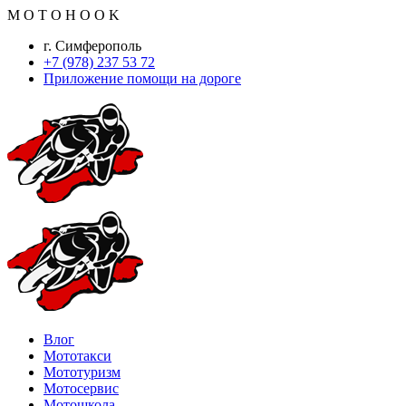
M
O
T
O
H
O
O
K
г. Симферополь
+7 (978) 237 53 72
Приложение помощи на дороге
Влог
Мототакси
Мототуризм
Мотосервис
Мотошкола