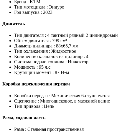
Бренд :
KTM
Тип мотоцикла :
Эндуро
Год выпуска :
2023
Двигатель
Тип двигателя :
4-тактный рядный 2-цилиндровый
Объем двигателя :
799 см³
Диаметр цилиндра :
88x65,7 мм
Тип охлаждения :
Жидкостное
Количество клапанов на цилиндр :
4
Система подачи топлива :
Инжектор
Мощность :
95 л.с.
Крутящий момент :
87 Н•м
Коробка переключения передач
Коробка передач :
Механическая 6-ступенчатая
Сцепление :
Многодисковое, в масляной ванне
Тип привода :
Цепь
Рама, ходовая часть
Рама :
Стальная пространственная