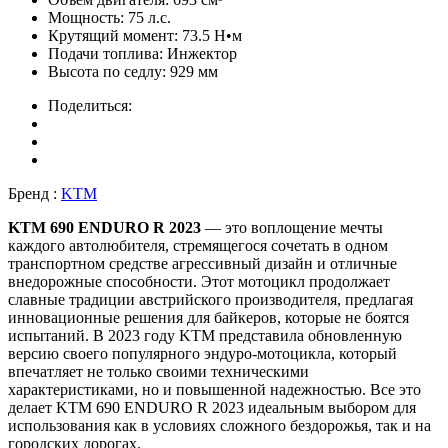
Мощность:
75 л.с.
Крутящий момент:
73.5 Н•м
Подачи топлива:
Инжектор
Высота по седлу:
929 мм
Поделиться:
Бренд :
KTM
KTM 690 ENDURO R 2023
— это воплощение мечты
каждого автолюбителя, стремящегося сочетать в одном
транспортном средстве агрессивный дизайн и отличные
внедорожные способности. Этот мотоцикл продолжает
славные традиции австрийского производителя, предлагая
инновационные решения для байкеров, которые не боятся
испытаний. В 2023 году KTM представила обновленную
версию своего популярного эндуро-мотоцикла, который
впечатляет не только своими техническими
характеристиками, но и повышенной надежностью. Все это
делает KTM 690 ENDURO R 2023 идеальным выбором для
использования как в условиях сложного бездорожья, так и на
городских дорогах.