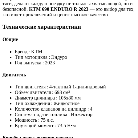
тяги, делают каждую поездку не только захватывающей, но и
безопасной.
KTM 690 ENDURO R 2023
— это выбор для тех,
кто ищет приключений и ценит высокое качество.
Технические характеристики
Общие
Бренд :
KTM
Тип мотоцикла :
Эндуро
Год выпуска :
2023
Двигатель
Тип двигателя :
4-тактный 1-цилиндровый
Объем двигателя :
693 см³
Диаметр цилиндра :
105x80 мм
Тип охлаждения :
Жидкостное
Количество клапанов на цилиндр :
4
Система подачи топлива :
Инжектор
Мощность :
75 л.с.
Крутящий момент :
73.5 Н•м
Коробка переключения передач