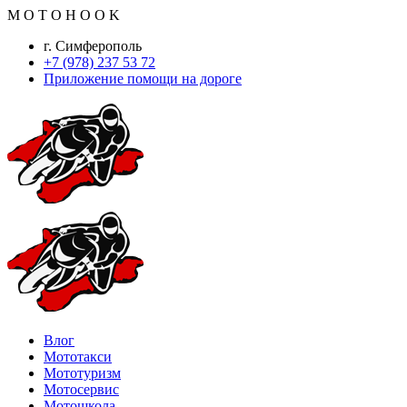
M
O
T
O
H
O
O
K
г. Симферополь
+7 (978) 237 53 72
Приложение помощи на дороге
Влог
Мототакси
Мототуризм
Мотосервис
Мотошкола