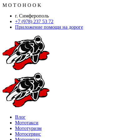
M
O
T
O
H
O
O
K
г. Симферополь
+7 (978) 237 53 72
Приложение помощи на дороге
Влог
Мототакси
Мототуризм
Мотосервис
Мотошкола