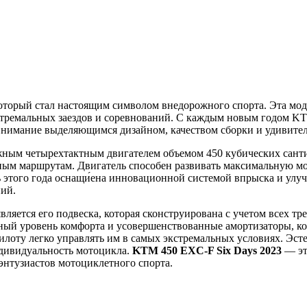
торый стал настоящим символом внедорожного спорта. Эта мод
кстремальных заездов и соревнований. С каждым новым годом K
 внимание выделяющимся дизайном, качеством сборки и удивит
ым четырехтактным двигателем объемом 450 кубических сант
ым маршрутам. Двигатель способен развивать максимальную мо
ь этого года оснащи́ена инновационной системой впрыска и улу
ний.
вляется его подвеска, которая сконструирована с учетом всех т
ный уровень комфорта и усовершенствованные амортизаторы, ко
пилоту легко управлять им в самых экстремальных условиях. Эст
ндивидуальность мотоцикла.
KTM 450 EXC-F Six Days 2023
— эт
 энтузиастов мотоциклетного спорта.