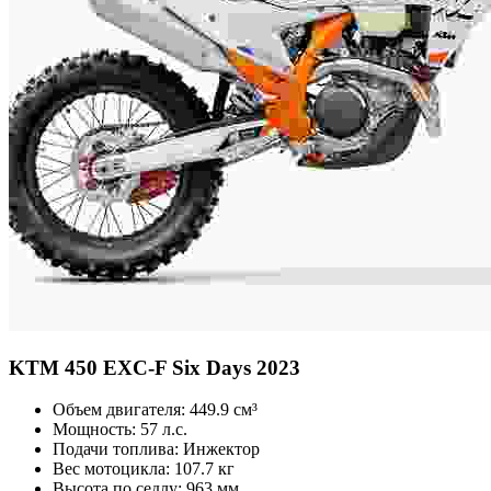
KTM
450 EXC-F Six Days 2023
Объем двигателя:
449.9 см³
Мощность:
57 л.с.
Подачи топлива:
Инжектор
Вес мотоцикла:
107.7 кг
Высота по седлу:
963 мм