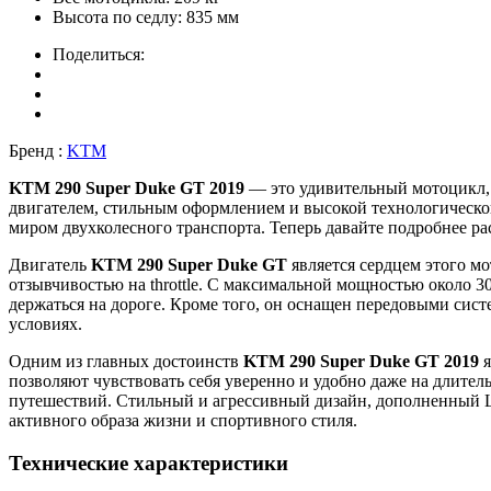
Высота по седлу:
835 мм
Поделиться:
Бренд :
KTM
KTM 290 Super Duke GT 2019
— это удивительный мотоцикл, 
двигателем, стильным оформлением и высокой технологической 
миром двухколесного транспорта. Теперь давайте подробнее ра
Двигатель
KTM 290 Super Duke GT
является сердцем этого м
отзывчивостью на throttle. С максимальной мощностью около 
держаться на дороге. Кроме того, он оснащен передовыми сис
условиях.
Одним из главных достоинств
KTM 290 Super Duke GT 2019
я
позволяют чувствовать себя уверенно и удобно даже на длител
путешествий. Стильный и агрессивный дизайн, дополненный L
активного образа жизни и спортивного стиля.
Технические характеристики