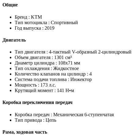
Общие
Бренд :
KTM
Тип мотоцикла :
Спортивный
Год выпуска :
2019
Двигатель
Тип двигателя :
4-тактный V-образный 2-цилиндровый
Объем двигателя :
1301 см³
Диаметр цилиндра :
108x71 мм
Тип охлаждения :
Жидкостное
Количество клапанов на цилиндр :
4
Система подачи топлива :
Инжектор
Мощность :
173 л.с.
Крутящий момент :
141 Н•м
Коробка переключения передач
Коробка передач :
Механическая 6-ступенчатая
Тип привода :
Цепь
Рама, ходовая часть