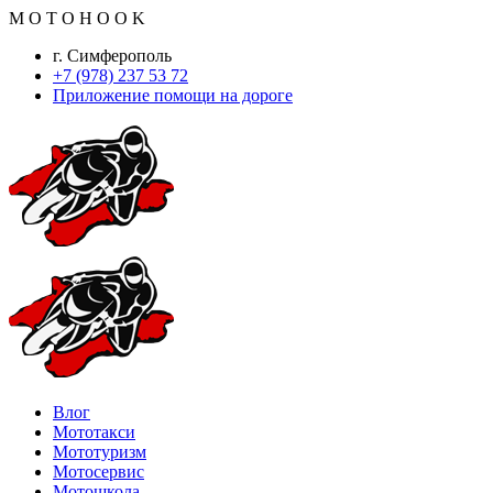
M
O
T
O
H
O
O
K
г. Симферополь
+7 (978) 237 53 72
Приложение помощи на дороге
Влог
Мототакси
Мототуризм
Мотосервис
Мотошкола