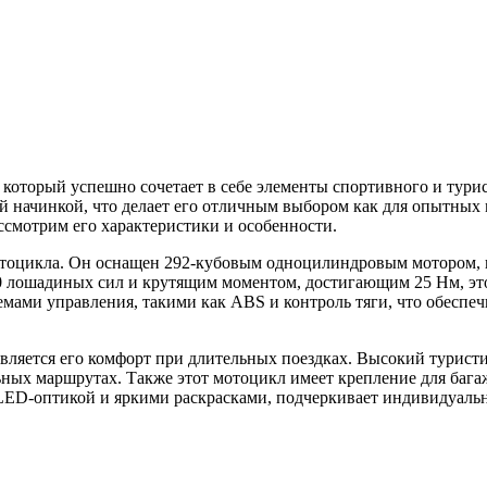
который успешно сочетает в себе элементы спортивного и тури
начинкой, что делает его отличным выбором как для опытных мо
ссмотрим его характеристики и особенности.
отоцикла. Он оснащен 292-кубовым одноцилиндровым мотором,
30 лошадиных сил и крутящим моментом, достигающим 25 Нм, это
темами управления, такими как ABS и контроль тяги, что обесп
вляется его комфорт при длительных поездках. Высокий туристи
ьных маршрутах. Также этот мотоцикл имеет крепление для бага
ED-оптикой и яркими раскрасками, подчеркивает индивидуальн