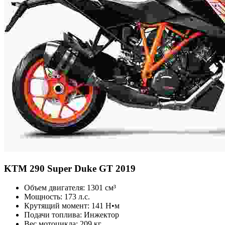
KTM
290 Super Duke GT 2019
Объем двигателя:
1301 см³
Мощность:
173 л.с.
Крутящий момент:
141 Н•м
Подачи топлива:
Инжектор
Вес мотоцикла:
209 кг