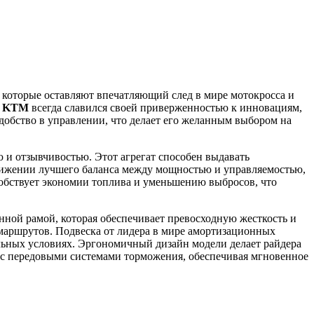
которые оставляют впечатляющий след в мире мотокросса и
д
KTM
всегда славился своей приверженностью к инновациям,
добство в управлении, что делает его желанным выбором на
и отзывчивостью. Этот агрегат способен выдавать
тижении лучшего баланса между мощностью и управляемостью,
собствует экономии топлива и уменьшению выбросов, что
нной рамой, которая обеспечивает превосходную жесткость и
 маршрутов. Подвеска от лидера в мире амортизационных
льных условиях. Эргономичный дизайн модели делает райдера
 с передовыми системами торможения, обеспечивая мгновенное