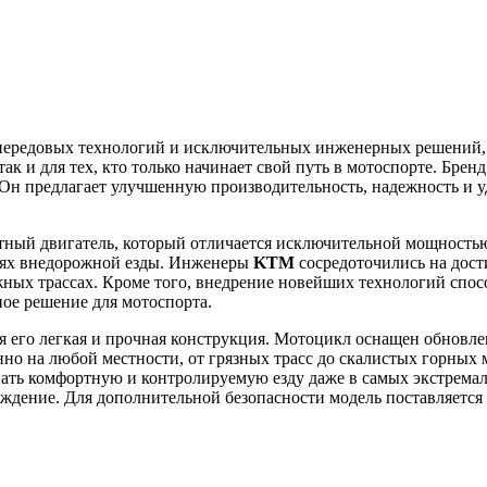
 передовых технологий и исключительных инженерных решений, 
ак и для тех, кто только начинает свой путь в мотоспорте. Брен
Он предлагает улучшенную производительность, надежность и у
ный двигатель, который отличается исключительной мощностью 
иях внедорожной езды. Инженеры
KTM
сосредоточились на дос
жных трассах. Кроме того, внедрение новейших технологий спо
ное решение для мотоспорта.
я его легкая и прочная конструкция. Мотоцикл оснащен обновле
нно на любой местности, от грязных трасс до скалистых горных
овать комфортную и контролируемую езду даже в самых экстрема
ождение. Для дополнительной безопасности модель поставляется