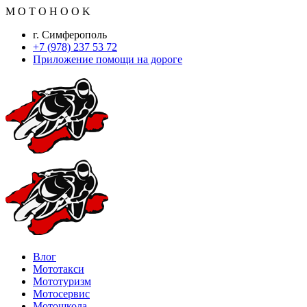
M
O
T
O
H
O
O
K
г. Симферополь
+7 (978) 237 53 72
Приложение помощи на дороге
Влог
Мототакси
Мототуризм
Мотосервис
Мотошкола