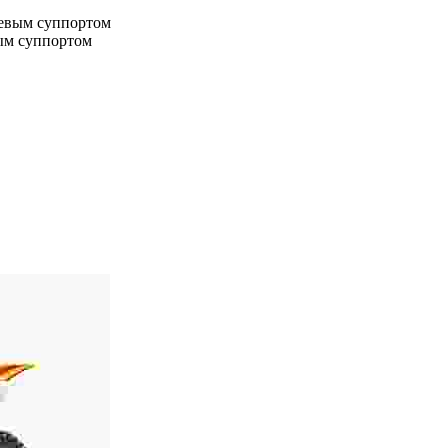
евым суппортом
ым суппортом