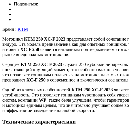
Поделиться:
Бренд :
KTM
Мотоцикл
KTM 250 XC-F 2023
представляет собой сочетание
эндуро. Эта модель предназначена как для опытных гонщиков, т
и новый
XC-F 250
является наглядным подтверждением этого. 
рынке внедорожных мотоциклов.
Сердцем
KTM 250 XC-F 2023
служит 250-кубовый четырехтакт
впечатляющий крутящий момент, что особенно важно в услов
что позволяет гонщикам полагаться на мотоцикл на самых сло
превращает
XC-F 250
в современное и экологически сознатель
Одной из ключевых особенностей
KTM 250 XC-F 2023
являетс
устойчивость. Это позволяет гонщикам чувствовать себя увере
систем, компании
WP
, также была улучшена, чтобы гарантир
и мотоцикл единым целым, что значительно улучшает общее в
и эффективное замедление на любой скорости.
Технические характеристики