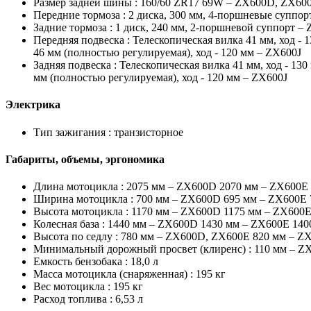
Размер задней шины :
160/60 ZR17 69W – ZX600D, ZX600
Передние тормоза :
2 диска, 300 мм, 4-поршневые суппор
Задние тормоза :
1 диск, 240 мм, 2-поршневой суппорт – 
Передняя подвеска :
Телескопическая вилка 41 мм, ход - 1
46 мм (полностью регулируемая), ход - 120 мм – ZX600J
Задняя подвеска :
Телескопическая вилка 41 мм, ход - 130
мм (полностью регулируемая), ход - 120 мм – ZX600J
Электрика
Тип зажигания :
транзисторное
Габариты, объемы, эргономика
Длина мотоцикла :
2075 мм – ZX600D 2070 мм – ZX600E 
Ширина мотоцикла :
700 мм – ZX600D 695 мм – ZX600E 
Высота мотоцикла :
1170 мм – ZX600D 1175 мм – ZX600E
Колесная база :
1440 мм – ZX600D 1430 мм – ZX600E 140
Высота по седлу :
780 мм – ZX600D, ZX600E 820 мм – Z
Минимальный дорожный просвет (клиренс) :
110 мм – Z
Емкость бензобака :
18,0 л
Масса мотоцикла (снаряженная) :
195 кг
Вес мотоцикла :
195 кг
Расход топлива :
6,53 л