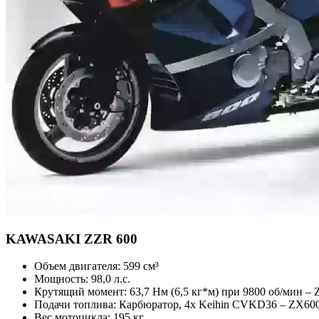
KAWASAKI
ZZR 600
Объем двигателя:
599 см³
Мощность:
98,0 л.с.
Крутящий момент:
63,7 Нм (6,5 кг*м) при 9800 об/мин – 
Подачи топлива:
Карбюратор, 4x Keihin CVKD36 – ZX60
Вес мотоцикла:
195 кг