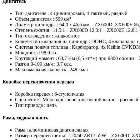
Двигатель
Тип двигателя :
4-цилиндровый, 4-тактный, рядный
Объем двигателя :
599 см³
Диаметр цилиндра :
64,0 x 46,6 мм – ZX600D, ZX600E 66,
Степень сжатия :
11.5:1 – ZX600D 12.0:1 – ZX600E 12.8:1
Тип охлаждения :
жидкостное
Количество клапанов на цилиндр :
DOHC, 4 клапана на 
Система подачи топлива :
Карбюратор, 4x Keihin CVKD3
Мощность :
98,0 л.с.
Крутящий момент :
63,7 Нм (6,5 кг*м) при 9800 об/мин –
Разгон 0-100 км/ч :
3,7 сек.
Максимальная скорость :
248 км/ч
Коробка переключения передач
Коробка передач :
6-ступенчатая
Сцепление :
Многодисковое в масляной ванне, тросовый
Тип привода :
цепь
Рама, ходовая часть
Рама :
алюминиевая диагональная
Размер передней шины :
120/60 ZR17 55W – ZX600D, ZX6