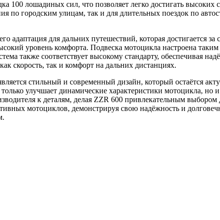
а 100 лошадиных сил, что позволяет легко достигать высоких с
я по городским улицам, так и для длительных поездок по автос
его адаптация для дальних путешествий, которая достигается за 
ысокий уровень комфорта. Подвеска мотоцикла настроена таким 
стема также соответствует высокому стандарту, обеспечивая на
ак скорость, так и комфорт на дальних дистанциях.
вляется стильный и современный дизайн, который остаётся акт
только улучшает динамические характеристики мотоцикла, но и 
водителя к деталям, делая ZZR 600 привлекательным выбором дл
ивных мотоциклов, демонстрируя свою надёжность и долговечн
м.