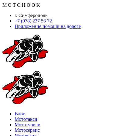
M
O
T
O
H
O
O
K
г. Симферополь
+7 (978) 237 53 72
Приложение помощи на дороге
Влог
Мототакси
Мототуризм
Мотосервис
Мотошкола