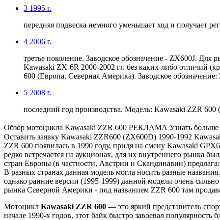
3
1995 г.
передняя подвеска немного уменьшает ход и получает рег
4
2006 г.
третье поколение. Заводское обозначение - ZX600J. Для
Kawasaki ZX-6R 2000-2002 гг. без каких-либо отличий (
600 (Европа, Северная Америка). Заводское обозначение:
5
2008 г.
последний год производства. Модель: Kawasaki ZZR 600 (
Обзор мотоцикла Kawasaki ZZR 600 РЕКЛАМА Узнать больше l.ht
Оставить заявку Kawasaki ZZR600 (ZX600D) 1990-1992 Kawasa
ZZR 600 появилась в 1990 году, придя на смену Kawasaki GPX6
редко встречается на аукционах, для их внутреннего рынка бы
стран Европы (в частности, Австрии и Скандинавии) предлага
В разных странах данная модель могла носить разные названи
однако ранние версии (1995-1999) данной модели очень сильно
рынка Северной Америки - под названием ZZR 600 там продава
Мотоцикл
Kawasaki ZZR 600
— это яркий представитель спор
начале 1990-х годов, этот байк быстро завоевал популярност