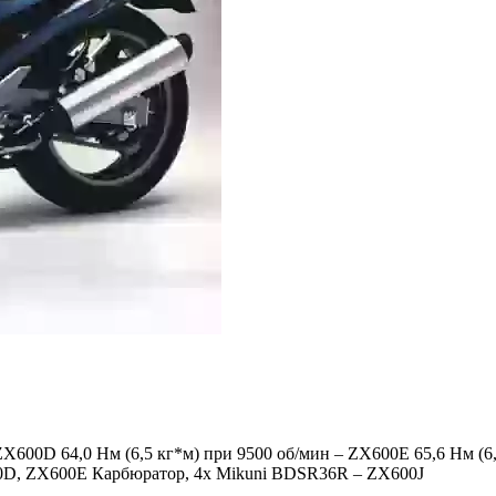
ZX600D 64,0 Нм (6,5 кг*м) при 9500 об/мин – ZX600E 65,6 Нм (6
0D, ZX600E Карбюратор, 4x Mikuni BDSR36R – ZX600J