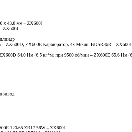
0 x 43,8 мм – ZX600J
 – ZX600J
цилиндр
6 – ZX600D, ZX600E Карбюратор, 4x Mikuni BDSR36R – ZX600J
 ZX600D 64,0 Нм (6,5 кг*м) при 9500 об/мин – ZX600E 65,6 Нм (
 привод
00E 120/65 ZR17 56W – ZX600J