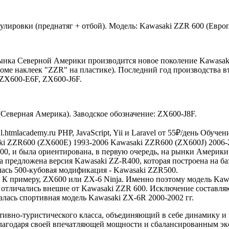
улировки (преднатяг + отбой). Модель: Kawasaki ZZR 600 (Европ
 рынка Северной Америки производится новое поколение Kawasak
кроме наклеек "ZZR" на пластике). Последний год производства 
 ZX600-E6F, ZX600-J6F.
Северная Америка). Заводское обозначение: ZX600-J8F.
mlacademy.ru PHP, JavaScript, Yii и Laravel от 55₽/день Обуче
ki ZZR600 (ZX600E) 1993-2006 Kawasaki ZZR600 (ZX600J) 2006-
00, и была ориентирована, в первую очередь, на рынки Америки
ла предложена версия Kawasaki ZZ-R400, которая построена на б
лась 500-кубовая модификация - Kawasaki ZZR500.
я. К примеру, ZX600 или ZX-6 Ninja. Именно поэтому модель Ka
 отличались внешне от Kawasaki ZZR 600. Исключение составляю
лась спортивная модель Kawasaki ZX-6R 2000-2002 гг.
тивно-туристического класса, объединяющий в себе динамику и
ь благодаря своей впечатляющей мощности и сбалансированным 