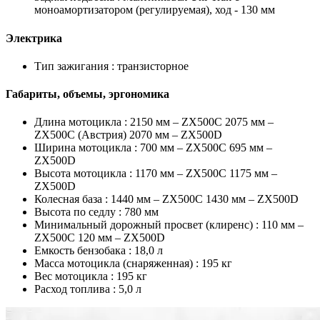
моноамортизатором (регулируемая), ход - 130 мм
Электрика
Тип зажигания :
транзисторное
Габариты, объемы, эргономика
Длина мотоцикла :
2150 мм – ZX500C 2075 мм –
ZX500C (Австрия) 2070 мм – ZX500D
Ширина мотоцикла :
700 мм – ZX500C 695 мм –
ZX500D
Высота мотоцикла :
1170 мм – ZX500C 1175 мм –
ZX500D
Колесная база :
1440 мм – ZX500C 1430 мм – ZX500D
Высота по седлу :
780 мм
Минимальный дорожный просвет (клиренс) :
110 мм –
ZX500C 120 мм – ZX500D
Емкость бензобака :
18,0 л
Масса мотоцикла (снаряженная) :
195 кг
Вес мотоцикла :
195 кг
Расход топлива :
5,0 л