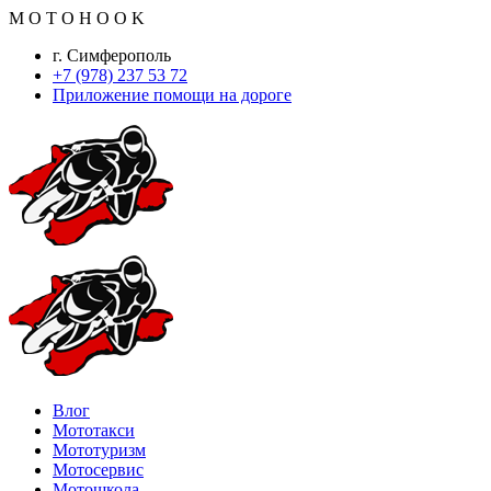
M
O
T
O
H
O
O
K
г. Симферополь
+7 (978) 237 53 72
Приложение помощи на дороге
Влог
Мототакси
Мототуризм
Мотосервис
Мотошкола