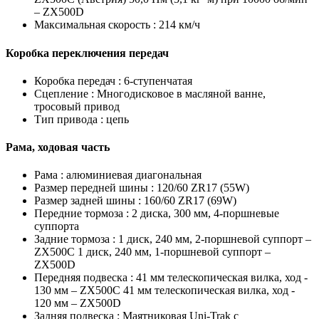
– ZX500D
Максимальная скорость :
214 км/ч
Коробка переключения передач
Коробка передач :
6-ступенчатая
Сцепление :
Многодисковое в масляной ванне,
тросовый привод
Тип привода :
цепь
Рама, ходовая часть
Рама :
алюминиевая диагональная
Размер передней шины :
120/60 ZR17 (55W)
Размер задней шины :
160/60 ZR17 (69W)
Передние тормоза :
2 диска, 300 мм, 4-поршневые
суппорта
Задние тормоза :
1 диск, 240 мм, 2-поршневой суппорт –
ZX500C 1 диск, 240 мм, 1-поршневой суппорт –
ZX500D
Передняя подвеска :
41 мм телескопическая вилка, ход -
130 мм – ZX500C 41 мм телескопическая вилка, ход -
120 мм – ZX500D
Задняя подвеска :
Маятниковая Uni-Trak с