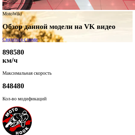
MotoWiki
Обзор данной модели на VK видео
Связаться с нами
8
9
8
5
8
0
км/ч
Максимальная скорость
8
4
8
4
8
0
Кол-во модификаций