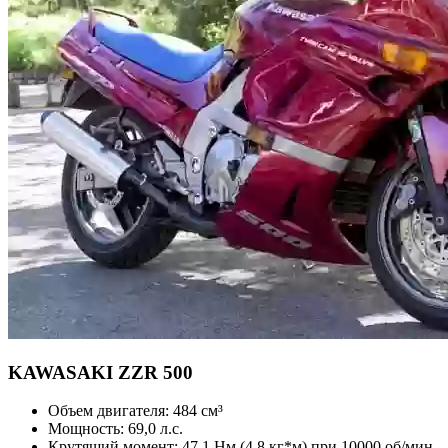
KAWASAKI
ZZR 500
Объем двигателя:
484 см³
Мощность:
69,0 л.с.
Крутящий момент:
47,1 Нм (4,8 кг*м) при 10000 об/мин