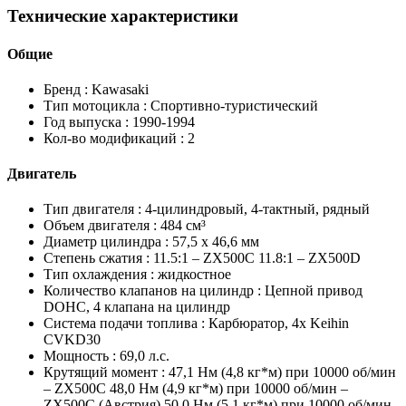
Технические характеристики
Общие
Бренд :
Kawasaki
Тип мотоцикла :
Спортивно-туристический
Год выпуска :
1990-1994
Кол-во модификаций :
2
Двигатель
Тип двигателя :
4-цилиндровый, 4-тактный, рядный
Объем двигателя :
484 см³
Диаметр цилиндра :
57,5 x 46,6 мм
Степень сжатия :
11.5:1 – ZX500C 11.8:1 – ZX500D
Тип охлаждения :
жидкостное
Количество клапанов на цилиндр :
Цепной привод
DOHC, 4 клапана на цилиндр
Система подачи топлива :
Карбюратор, 4x Keihin
CVKD30
Мощность :
69,0 л.с.
Крутящий момент :
47,1 Нм (4,8 кг*м) при 10000 об/мин
– ZX500С 48,0 Нм (4,9 кг*м) при 10000 об/мин –
ZX500С (Австрия) 50,0 Нм (5,1 кг*м) при 10000 об/мин