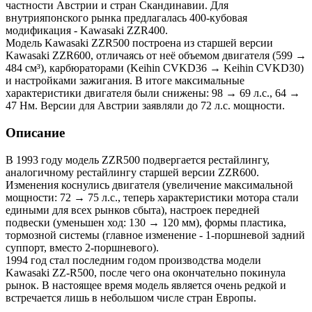
частности Австрии и стран Скандинавии. Для
внутрияпонского рынка предлагалась 400-кубовая
модификация - Kawasaki ZZR400.
Модель Kawasaki ZZR500 построена из старшей версии
Kawasaki ZZR600, отличаясь от неё объемом двигателя (599 →
484 см³), карбюраторами (Keihin CVKD36 → Keihin CVKD30)
и настройками зажигания. В итоге максимальные
характеристики двигателя были снижены: 98 → 69 л.с., 64 →
47 Нм. Версии для Австрии заявляли до 72 л.с. мощности.
Описание
В 1993 году модель ZZR500 подвергается рестайлингу,
аналогичному рестайлингу старшей версии ZZR600.
Изменения коснулись двигателя (увеличение максимальной
мощности: 72 → 75 л.с., теперь характеристики мотора стали
едиными для всех рынков сбыта), настроек передней
подвески (уменьшен ход: 130 → 120 мм), формы пластика,
тормозной системы (главное изменение - 1-поршневой задний
суппорт, вместо 2-поршневого).
1994 год стал последним годом производства модели
Kawasaki ZZ-R500, после чего она окончательно покинула
рынок. В настоящее время модель является очень редкой и
встречается лишь в небольшом числе стран Европы.