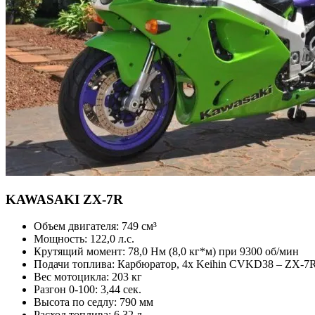
KAWASAKI
ZX-7R
Объем двигателя:
749 см³
Мощность:
122,0 л.с.
Крутящий момент:
78,0 Нм (8,0 кг*м) при 9300 об/мин
Подачи топлива:
Карбюратор, 4x Keihin CVKD38 – ZX-7R
Вес мотоцикла:
203 кг
Разгон 0-100:
3,44 сек.
Высота по седлу:
790 мм
Расход топлива:
6,32 л