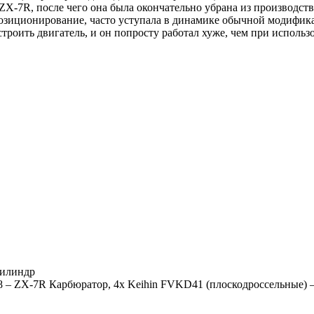
ZX-7R, после чего она была окончательно убрана из производст
позиционирование, часто уступала в динамике обычной модифика
троить двигатель, и он попросту работал хуже, чем при испол
цилиндр
 – ZX-7R Карбюратор, 4x Keihin FVKD41 (плоскодроссельные)