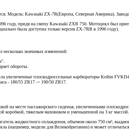
тся. Модель: Kawasaki ZX-7R(Европа, Северная Америка). Заводс
96 году, придя на смену Kawasaki ZXR 750. Мотоцикл был орие
циально была доступна только версия ZX-7RR в 1996 году).
л несколько значимых изменений:
а".
ирает обороты.
чила увеличенные плоскодроссельные карбюраторы Keihin FVKD4
сь - 180/55 ZR17 -> 190/50 ZR17.
ушкой на месте пассажирского сиденья, увеличенными плоскодро
й коробкой, тяжелым маховиком и уменьшенной на 3 кг массой. Б
гатель жидкостного охлаждения, объемом около 750 см³, выдаю
а (например, модели для Великобритании) и может отличаться 