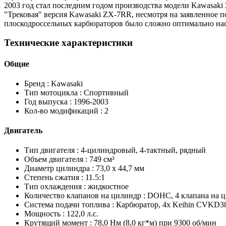
2003 год стал последним годом производства модели Kawasaki 
"Трековая" версия Kawasaki ZX-7RR, несмотря на заявленное 
плоскодроссельных карбюраторов было сложно оптимально нас
Технические характеристики
Общие
Бренд :
Kawasaki
Тип мотоцикла :
Спортивный
Год выпуска :
1996-2003
Кол-во модификаций :
2
Двигатель
Тип двигателя :
4-цилиндровый, 4-тактный, рядный
Объем двигателя :
749 см³
Диаметр цилиндра :
73,0 x 44,7 мм
Степень сжатия :
11.5:1
Тип охлаждения :
жидкостное
Количество клапанов на цилиндр :
DOHC, 4 клапана на 
Система подачи топлива :
Карбюратор, 4x Keihin CVKD38
Мощность :
122,0 л.с.
Крутящий момент :
78,0 Нм (8,0 кг*м) при 9300 об/мин