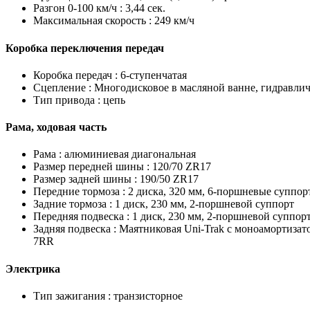
Разгон 0-100 км/ч :
3,44 сек.
Максимальная скорость :
249 км/ч
Коробка переключения передач
Коробка передач :
6-ступенчатая
Сцепление :
Многодисковое в масляной ванне, гидравли
Тип привода :
цепь
Рама, ходовая часть
Рама :
алюминиевая диагональная
Размер передней шины :
120/70 ZR17
Размер задней шины :
190/50 ZR17
Передние тормоза :
2 диска, 320 мм, 6-поршневые суппорт
Задние тормоза :
1 диск, 230 мм, 2-поршневой суппорт
Передняя подвеска :
1 диск, 230 мм, 2-поршневой суппор
Задняя подвеска :
Маятниковая Uni-Trak с моноамортизатор
7RR
Электрика
Тип зажигания :
транзисторное