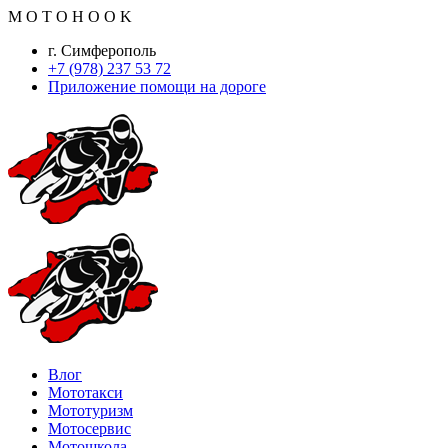
M
O
T
O
H
O
O
K
г. Симферополь
+7 (978) 237 53 72
Приложение помощи на дороге
Влог
Мототакси
Мототуризм
Мотосервис
Мотошкола