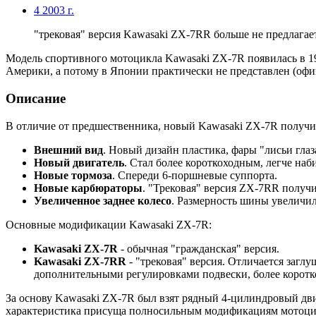
4
2003 г.
"трековая" версия Kawasaki ZX-7RR больше не предлагае
Модель спортивного мотоцикла Kawasaki ZX-7R появилась в 19
Америки, а потому в Японии практически не представлен (офи
Описание
В отличие от предшественника, новый Kawasaki ZX-7R получи
Внешний вид
. Новый дизайн пластика, фары "лисьи глаз
Новый двигатель
. Стал более короткоходным, легче наб
Новые тормоза
. Спереди 6-поршневые суппорта.
Новые карбюраторы
. "Трековая" версия ZX-7RR полу
Увеличенное заднее колесо
. Размерность шины увеличила
Основные модификации Kawasaki ZX-7R:
Kawasaki ZX-7R
- обычная "гражданская" версия.
Kawasaki ZX-7RR
- "трековая" версия. Отличается загл
дополнительными регулировками подвески, более коротко
За основу Kawasaki ZX-7R был взят рядный 4-цилиндровый дви
характеристика присуща полносильным модификациям мотоцикл