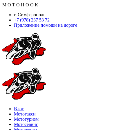
M
O
T
O
H
O
O
K
г. Симферополь
+7 (978) 237 53 72
Приложение помощи на дороге
Влог
Мототакси
Мототуризм
Мотосервис
Мотошкола