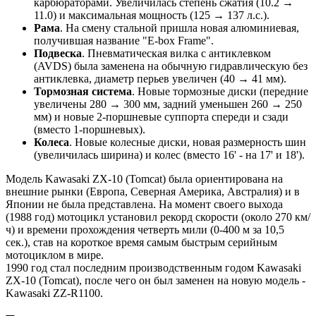
карбюраторами. Увеличилась степень сжатия (10.2 →
11.0) и максимальная мощность (125 → 137 л.с.).
Рама
. На смену стальной пришла новая алюминиевая,
получившая название "E-box Frame".
Подвеска
. Пневматическая вилка с антиклевком
(AVDS) была заменена на обычную гидравлическую без
антиклевка, диаметр перьев увеличен (40 → 41 мм).
Тормозная система
. Новые тормозные диски (передние
увеличены 280 → 300 мм, задний уменьшен 260 → 250
мм) и новые 2-поршневые суппорта спереди и сзади
(вместо 1-поршневых).
Колеса
. Новые колесные диски, новая размерность шин
(увеличилась ширина) и колес (вместо 16' - на 17' и 18').
Модель Kawasaki ZX-10 (Tomcat) была ориентирована на
внешние рынки (Европа, Северная Америка, Австралия) и в
Японии не была представлена. На момент своего выхода
(1988 год) мотоцикл установил рекорд скорости (около 270 км/
ч) и времени прохождения четверть мили (0-400 м за 10,5
сек.), став на короткое время самым быстрым серийным
мотоциклом в мире.
1990 год стал последним производственным годом Kawasaki
ZX-10 (Tomcat), после чего он был заменен на новую модель -
Kawasaki ZZ-R1100.