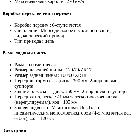
Максимальная скорость :
270 км/ч
Коробка переключения передач
Коробка передач :
6-ступенчатая
Сцепление :
Многодисковое в масляной ванне,
гидравлический привод
Тип привода :
цепь
Рама, ходовая часть
Рама :
алюминиевая
Размер передней шины :
120/70-ZR17
Размер задней шины :
160/60-ZR18
Передние тормоза :
2 диска, 300 мм, 2-поршневые
суппорта
Задние тормоза :
1 диск, 250 мм, 2-поршневой суппорт
Передняя подвеска :
41 мм телескопическая вилка
(нерегулируемая), ход - 135 мм
Задняя подвеска :
Маятниковая Uni-Trak с
пневматическим моноамортизатором (4-ступенчатая рег.
отбоя), ход - 120 мм
Электрика