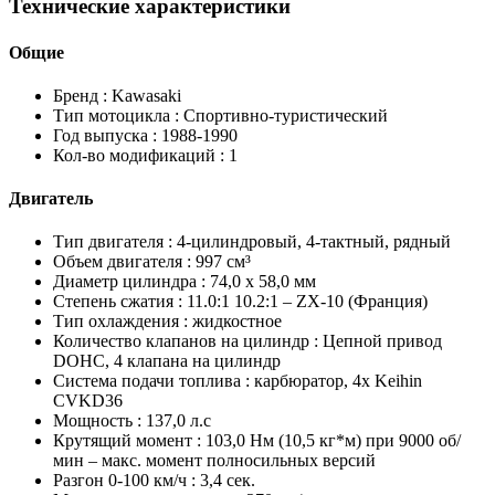
Технические характеристики
Общие
Бренд :
Kawasaki
Тип мотоцикла :
Спортивно-туристический
Год выпуска :
1988-1990
Кол-во модификаций :
1
Двигатель
Тип двигателя :
4-цилиндровый, 4-тактный, рядный
Объем двигателя :
997 см³
Диаметр цилиндра :
74,0 x 58,0 мм
Степень сжатия :
11.0:1 10.2:1 – ZX-10 (Франция)
Тип охлаждения :
жидкостное
Количество клапанов на цилиндр :
Цепной привод
DOHC, 4 клапана на цилиндр
Система подачи топлива :
карбюратор, 4x Keihin
CVKD36
Мощность :
137,0 л.с
Крутящий момент :
103,0 Нм (10,5 кг*м) при 9000 об/
мин – макс. момент полносильных версий
Разгон 0-100 км/ч :
3,4 сек.