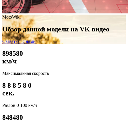
MotoWiki
Обзор данной модели на VK видео
Связаться с нами
8
9
8
5
8
0
км/ч
Максимальная скорость
8
8
8
5
8
0
сек.
Разгон 0-100 км/ч
8
4
8
4
8
0