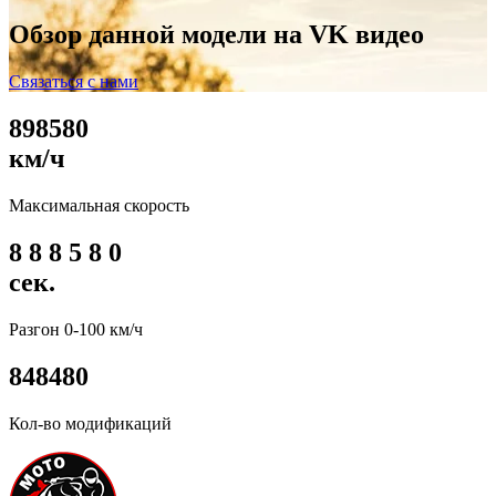
Обзор данной модели на VK видео
Связаться с нами
8
9
8
5
8
0
км/ч
Максимальная скорость
8
8
8
5
8
0
сек.
Разгон 0-100 км/ч
8
4
8
4
8
0
Кол-во модификаций