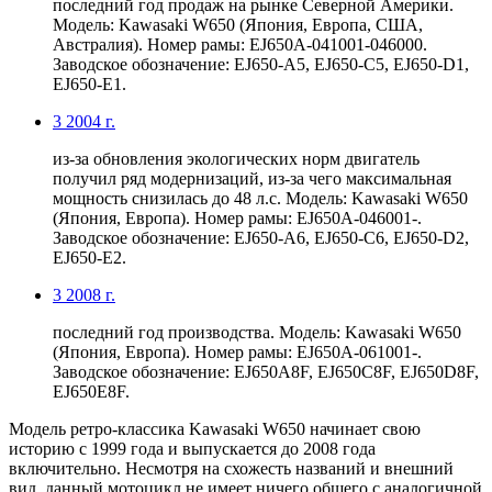
последний год продаж на рынке Северной Америки.
Модель: Kawasaki W650 (Япония, Европа, США,
Австралия). Номер рамы: EJ650A-041001-046000.
Заводское обозначение: EJ650-A5, EJ650-C5, EJ650-D1,
EJ650-E1.
3
2004 г.
из-за обновления экологических норм двигатель
получил ряд модернизаций, из-за чего максимальная
мощность снизилась до 48 л.с. Модель: Kawasaki W650
(Япония, Европа). Номер рамы: EJ650A-046001-.
Заводское обозначение: EJ650-A6, EJ650-C6, EJ650-D2,
EJ650-E2.
3
2008 г.
последний год производства. Модель: Kawasaki W650
(Япония, Европа). Номер рамы: EJ650A-061001-.
Заводское обозначение: EJ650A8F, EJ650C8F, EJ650D8F,
EJ650E8F.
Модель ретро-классика Kawasaki W650 начинает свою
историю с 1999 года и выпускается до 2008 года
включительно. Несмотря на схожесть названий и внешний
вид, данный мотоцикл не имеет ничего общего с аналогичной