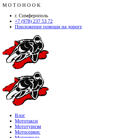
M
O
T
O
H
O
O
K
г. Симферополь
+7 (978) 237 53 72
Приложение помощи на дороге
Влог
Мототакси
Мототуризм
Мотосервис
Мотошкола