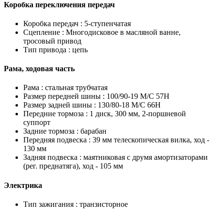
Коробка переключения передач
Коробка передач :
5-ступенчатая
Сцепление :
Многодисковое в масляной ванне,
тросовый привод
Тип привода :
цепь
Рама, ходовая часть
Рама :
стальная трубчатая
Размер передней шины :
100/90-19 M/C 57H
Размер задней шины :
130/80-18 M/C 66H
Передние тормоза :
1 диск, 300 мм, 2-поршневой
суппорт
Задние тормоза :
барабан
Передняя подвеска :
39 мм телескопическая вилка, ход -
130 мм
Задняя подвеска :
маятниковая с друмя амортизаторами
(рег. преднатяга), ход - 105 мм
Электрика
Тип зажигания :
транзисторное