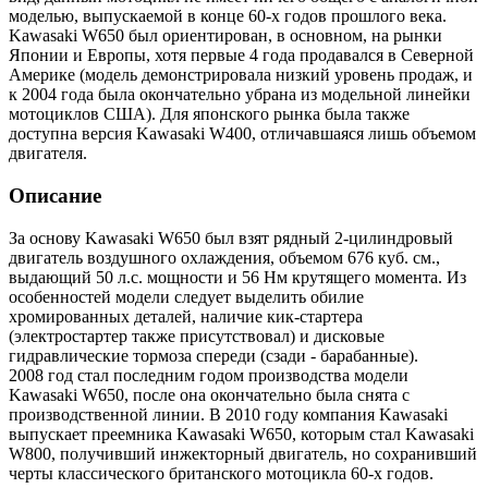
моделью, выпускаемой в конце 60-х годов прошлого века.
Kawasaki W650 был ориентирован, в основном, на рынки
Японии и Европы, хотя первые 4 года продавался в Северной
Америке (модель демонстрировала низкий уровень продаж, и
к 2004 года была окончательно убрана из модельной линейки
мотоциклов США). Для японского рынка была также
доступна версия Kawasaki W400, отличавшаяся лишь объемом
двигателя.
Описание
За основу Kawasaki W650 был взят рядный 2-цилиндровый
двигатель воздушного охлаждения, объемом 676 куб. см.,
выдающий 50 л.с. мощности и 56 Нм крутящего момента. Из
особенностей модели следует выделить обилие
хромированных деталей, наличие кик-стартера
(электростартер также присутствовал) и дисковые
гидравлические тормоза спереди (сзади - барабанные).
2008 год стал последним годом производства модели
Kawasaki W650, после она окончательно была снята с
производственной линии. В 2010 году компания Kawasaki
выпускает преемника Kawasaki W650, которым стал Kawasaki
W800, получивший инжекторный двигатель, но сохранивший
черты классического британского мотоцикла 60-х годов.