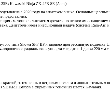
-25R; Kawasaki Ninja ZX-25R SE (Азия).
едставлена в 2020 году на азиатском рынке. Основные целевые
е представлена.
цепция - мотоцикл отличается достаточно неплохим оснащением 
века. Двигатель имеет инерционный наддув (система Ram-Air) и
нутого типа Showa SFF-BP и заднюю прогрессивную подвеску Uni
 4-поршневого радиального суппорта спереди и 1 диска 220 мм 
 раскраской, затемненным ветровым стеклом и дополнительным 
ия
SE KRT Edition
в фирменных гоночных цветах Kawasaki.