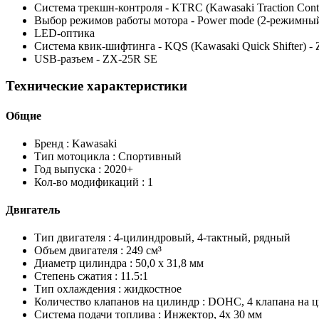
Система трекшн-контроля - KTRC (Kawasaki Traction Cont
Выбор режимов работы мотора - Power mode (2-режимны
LED-оптика
Система квик-шифтинга - KQS (Kawasaki Quick Shifter) -
USB-разъем - ZX-25R SE
Технические характеристики
Общие
Бренд :
Kawasaki
Тип мотоцикла :
Спортивный
Год выпуска :
2020+
Кол-во модификаций :
1
Двигатель
Тип двигателя :
4-цилиндровый, 4-тактный, рядный
Объем двигателя :
249 см³
Диаметр цилиндра :
50,0 x 31,8 мм
Степень сжатия :
11.5:1
Тип охлаждения :
жидкостное
Количество клапанов на цилиндр :
DOHC, 4 клапана на 
Система подачи топлива :
Инжектор, 4x 30 мм