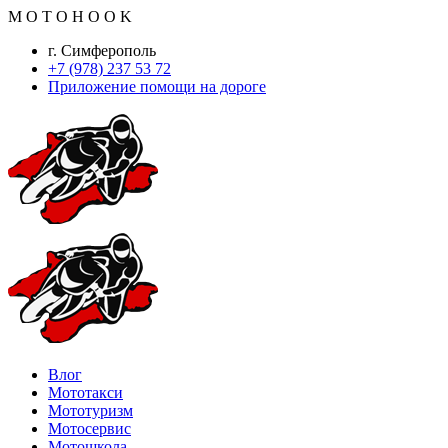
M
O
T
O
H
O
O
K
г. Симферополь
+7 (978) 237 53 72
Приложение помощи на дороге
Влог
Мототакси
Мототуризм
Мотосервис
Мотошкола