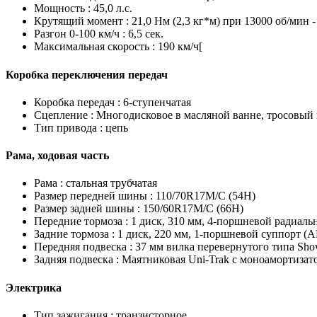
Мощность :
45,0 л.с.
Крутящий момент :
21,0 Нм (2,3 кг*м) при 13000 об/мин 
Разгон 0-100 км/ч :
6,5 сек.
Максимальная скорость :
190 км/ч[
Коробка переключения передач
Коробка передач :
6-ступенчатая
Сцепление :
Многодисковое в масляной ванне, тросовый
Тип привода :
цепь
Рама, ходовая часть
Рама :
стальная трубчатая
Размер передней шины :
110/70R17M/C (54H)
Размер задней шины :
150/60R17M/C (66H)
Передние тормоза :
1 диск, 310 мм, 4-поршневой радиаль
Задние тормоза :
1 диск, 220 мм, 1-поршневой суппорт (
Передняя подвеска :
37 мм вилка перевернутого типа Show
Задняя подвеска :
Маятниковая Uni-Trak с моноамортизатор
Электрика
Тип зажигания :
транзисторное