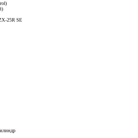
rol)
й)
 ZX-25R SE
цилиндр