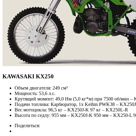
KAWASAKI
KX250
Объем двигателя:
249 см³
Мощность:
53,6 л.с.
Крутящий момент:
49,0 Нм (5,0 кг*м) при 7500 об/мин –
Подачи топлива:
Карбюратор, 1x Keihin PWK38 – KX250J
Вес мотоцикла:
96,5 кг – KX250J-K 97 кг – KX250L-R
Высота по седлу:
955 мм – KX250J-K 950 мм – KX250-L 
Поделиться: