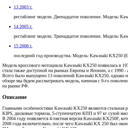
13
2003 г.
рестайлинг модели. Двенадцатое поколение. Модель: Kaw
14
2005 г.
рестайлинг модели. Тринадцатое поколение. Модель: Kaw
15
2008 г.
последний год производства. Модель: Kawasaki KX250 (Е
Модель кроссового мотоцикла Kawasaki KX250 появилась в 1974
стала также доступной на рынках Европы и Японии, а с 1990 - 
Всего было выпущено 13 поколений Kawasaki KX250, однако на
обзоре мы будем рассматривать модель, начиная с 9-го поколе
на рынке РФ.
Описание
Главными особенностями Kawasaki KX250 являются стальная 
KIPS, дисковые тормоза, 5-ступенчатую КПП и 97 кг сухой мас
В 2004 году появляется 4-тактная версия Kawasaki KX250F, ко
2008 года включительно, после чего Kawasaki KX 250 был окон