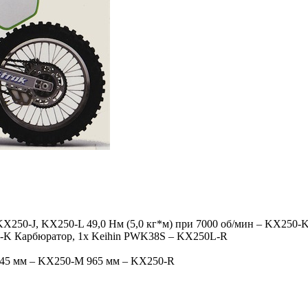
 KX250-J, KX250-L 49,0 Нм (5,0 кг*м) при 7000 об/мин – KX250-
-K Карбюратор, 1x Keihin PWK38S – KX250L-R
945 мм – KX250-M 965 мм – KX250-R