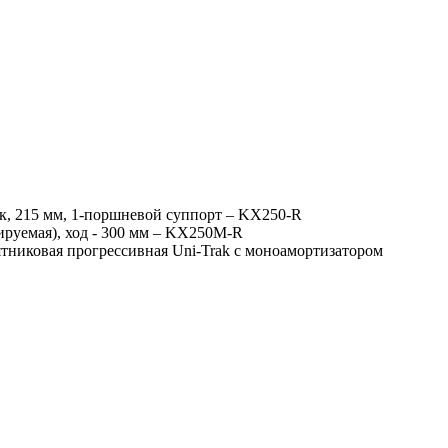
ск, 215 мм, 1-поршневой суппорт – KX250-R
ируемая), ход - 300 мм – KX250M-R
ятниковая прогрессивная Uni-Trak с моноамортизатором