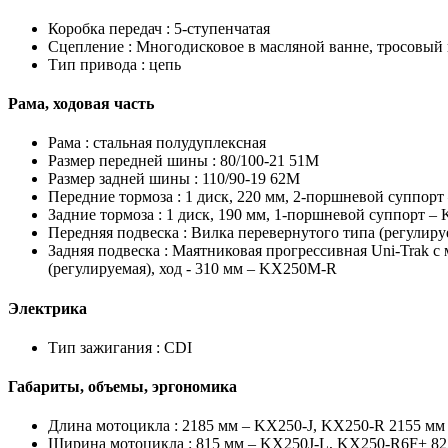
Коробка передач :
5-ступенчатая
Сцепление :
Многодисковое в масляной ванне, тросовый
Тип привода :
цепь
Рама, ходовая часть
Рама :
стальная полудуплексная
Размер передней шины :
80/100-21 51M
Размер задней шины :
110/90-19 62M
Передние тормоза :
1 диск, 220 мм, 2-поршневой суппорт
Задние тормоза :
1 диск, 190 мм, 1-поршневой суппорт – 
Передняя подвеска :
Вилка перевернутого типа (регулируе
Задняя подвеска :
Маятниковая прогрессивная Uni-Trak с 
(регулируемая), ход - 310 мм – KX250M-R
Электрика
Тип зажигания :
CDI
Габариты, объемы, эргономика
Длина мотоцикла :
2185 мм – KX250-J, KX250-R 2155 мм
Ширина мотоцикла :
815 мм – KX250J-L, KX250-R6F+ 8