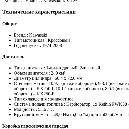
"Младшая" модель - Kawasaki KX 125.
Технические характеристики
Общие
Бренд :
Kawasaki
Тип мотоцикла :
Кроссовый
Год выпуска :
1974-2008
Двигатель
Тип двигателя :
1-цилиндровый, 2-тактный
Объем двигателя :
249 см³
Диаметр цилиндра :
66,4 x 72,0 мм
Степень сжатия :
10.9:1 (низкие обороты), 9.3:1 (высокие
обороты) – KX250-L 10.1:1 (низкие обороты), 8.6:1 (высо
обороты) – KX250-R
Тип охлаждения :
жидкостное
Система подачи топлива :
Карбюратор, 1x Keihin PWK38 
Мощность :
53,6 л.с.
Крутящий момент :
49,0 Нм (5,0 кг*м) при 7500 об/мин –
Коробка переключения передач