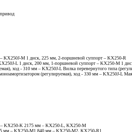
 привод
 – KX250J-M 1 диск, 225 мм, 2-поршневой суппорт – KX250-R
KX250J-L 1 диск, 200 мм, 1-поршневой суппорт – KX250-M 1 ди
мая), ход - 310 мм – KX250J-L Вилка перевернутого типа (регул
моноамортизатором (регулируемая), ход - 330 мм – KX250J-L Ма
 – KX250-K 2175 мм – KX250-L, KX250-M
25 мм – KX250-M1 840 мм – KX250-M2, KX250-R1