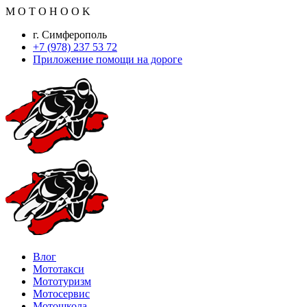
M
O
T
O
H
O
O
K
г. Симферополь
+7 (978) 237 53 72
Приложение помощи на дороге
Влог
Мототакси
Мототуризм
Мотосервис
Мотошкола