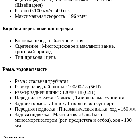
(Швейцария)
Разгон 0-100 км/ч :
4,9 сек.
Максимальная скорость :
196 км/ч
Коробка переключения передач
Коробка передач :
6-ступенчатая
Сцепление :
Многодисковое в масляной ванне,
тросовый привод
Тип привода :
цепь
Рама, ходовая часть
Рама :
стальная трубчатая
Размер передней шины :
100/90-18 (56H)
Размер задней шины :
120/80-18 (62H)
Передние тормоза :
2 диска, 1-поршневые суппорта
Задние тормоза :
1 диск, 1-поршневой суппорт
Передняя подвеска :
Пневматическая вилка, ход - 160 мм
Задняя подвеска :
Маятниковая Uni-Trak с
моноамортизатором (рег. преднатяга и отбоя), ход - 130
мм
Электрика