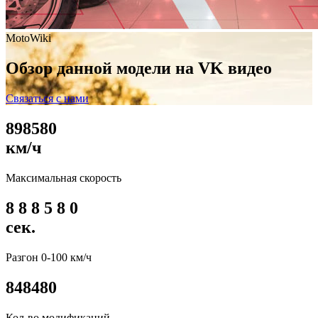
MotoWiki
Обзор данной модели на VK видео
Связаться с нами
8
9
8
5
8
0
км/ч
Максимальная скорость
8
8
8
5
8
0
сек.
Разгон 0-100 км/ч
8
4
8
4
8
0
Кол-во модификаций