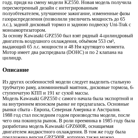
году, придя на смену модели KZ550. Новая модель получила
пересмотренный дизайн с интегрированным
полуобтекателем, улучшенное зажигание, измененные фазы
газораспределения (позволили увеличить мощность до 65
л.с.), задний дисковый тормоз и заднюю подвеску Uni-Trak с
моноамортизатором.
За основу Kawasaki GPZ550 был взят рядный 4-цилиндровый
двигатель воздушного охлаждения, объёмом 553 см³,
выдающий 65 л.с. мощности и 48 Нм крутящего момента.
Мотор имеет два распредвала (DOHC) и по 2 клапана на
цилиндр.
Описание
Из других особенностей модели следует выделить стальную
трубчатую раму, алюминиевый маятник, дисковые тормоза, 6-
ступенчатую КПП и 191 кг сухой массы.
Модель Kawasaki GPZ550 с самого начала была экспортной и
на внутреннем японском рынке не предлагалась. Основные
рынки сбыта - Европа, Северная Америка и Австралия.
1988 год стал последним годом производства модели, после
чего она покинула рынок. В роли преемника в 1985 году была
разработана модель Kawasaki GPZ600R, оснащаемая
двигателем жидкостного охлаждения. В том же году была
предложена версия GPZ500R, которую также можно