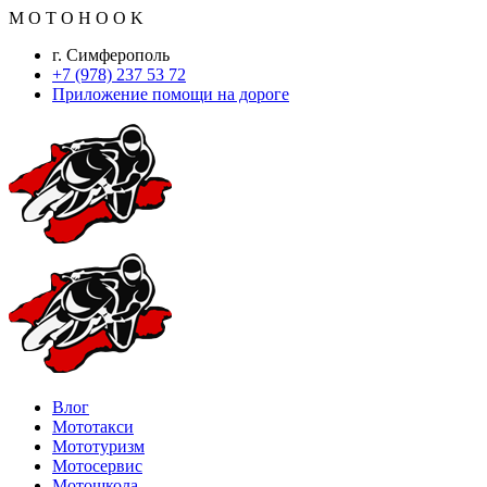
M
O
T
O
H
O
O
K
г. Симферополь
+7 (978) 237 53 72
Приложение помощи на дороге
Влог
Мототакси
Мототуризм
Мотосервис
Мотошкола