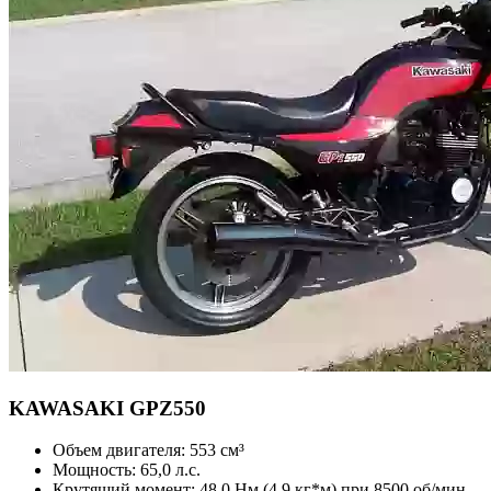
KAWASAKI
GPZ550
Объем двигателя:
553 см³
Мощность:
65,0 л.с.
Крутящий момент:
48,0 Нм (4,9 кг*м) при 8500 об/мин