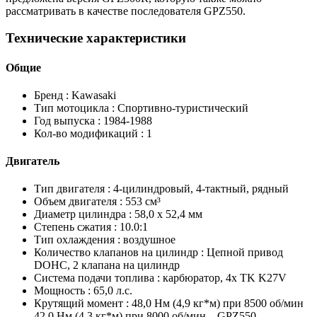
рассматривать в качестве последователя GPZ550.
Технические характеристики
Общие
Бренд :
Kawasaki
Тип мотоцикла :
Спортивно-туристический
Год выпуска :
1984-1988
Кол-во модификаций :
1
Двигатель
Тип двигателя :
4-цилиндровый, 4-тактный, рядный
Объем двигателя :
553 см³
Диаметр цилиндра :
58,0 x 52,4 мм
Степень сжатия :
10.0:1
Тип охлаждения :
воздушное
Количество клапанов на цилиндр :
Цепной привод
DOHC, 2 клапана на цилиндр
Система подачи топлива :
карбюратор, 4x TK K27V
Мощность :
65,0 л.с.
Крутящий момент :
48,0 Нм (4,9 кг*м) при 8500 об/мин
42,0 Нм (4,3 кг*м) при 8000 об/мин – GPZ550