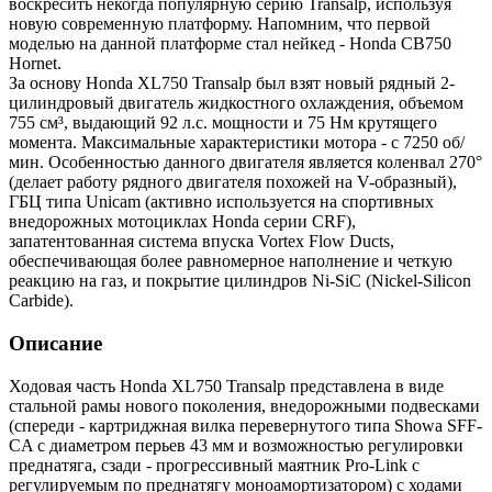
воскресить некогда популярную серию Transalp, используя
новую современную платформу. Напомним, что первой
моделью на данной платформе стал нейкед - Honda CB750
Hornet.
За основу Honda XL750 Transalp был взят новый рядный 2-
цилиндровый двигатель жидкостного охлаждения, объемом
755 см³, выдающий 92 л.с. мощности и 75 Нм крутящего
момента. Максимальные характеристики мотора - с 7250 об/
мин. Особенностью данного двигателя является коленвал 270°
(делает работу рядного двигателя похожей на V-образный),
ГБЦ типа Unicam (активно используется на спортивных
внедорожных мотоциклах Honda серии CRF),
запатентованная система впуска Vortex Flow Ducts,
обеспечивающая более равномерное наполнение и четкую
реакцию на газ, и покрытие цилиндров Ni-SiC (Nickel-Silicon
Carbide).
Описание
Ходовая часть Honda XL750 Transalp представлена в виде
стальной рамы нового поколения, внедорожными подвесками
(спереди - картриджная вилка перевернутого типа Showa SFF-
CA с диаметром перьев 43 мм и возможностью регулировки
преднатяга, сзади - прогрессивный маятник Pro-Link с
регулируемым по преднатягу моноамортизатором) с ходами