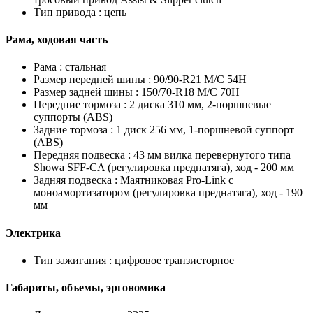
Тип привода :
цепь
Рама, ходовая часть
Рама :
стальная
Размер передней шины :
90/90-R21 M/C 54H
Размер задней шины :
150/70-R18 M/C 70H
Передние тормоза :
2 диска 310 мм, 2-поршневые
суппорты (ABS)
Задние тормоза :
1 диск 256 мм, 1-поршневой суппорт
(ABS)
Передняя подвеска :
43 мм вилка перевернутого типа
Showa SFF-CA (регулировка преднатяга), ход - 200 мм
Задняя подвеска :
Маятниковая Pro-Link с
моноамортизатором (регулировка преднатяга), ход - 190
мм
Электрика
Тип зажигания :
цифровое транзисторное
Габариты, объемы, эргономика