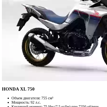
HONDA
XL 750
Объем двигателя:
755 см³
Мощность:
92 л.с.
Крутящий момент:
75 Нм (7,5 кг*м) при 7250 об/мин