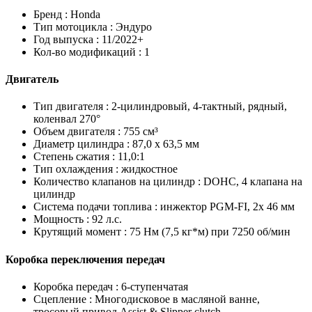
Бренд :
Honda
Тип мотоцикла :
Эндуро
Год выпуска :
11/2022+
Кол-во модификаций :
1
Двигатель
Тип двигателя :
2-цилиндровый, 4-тактный, рядный,
коленвал 270°
Объем двигателя :
755 см³
Диаметр цилиндра :
87,0 x 63,5 мм
Степень сжатия :
11,0:1
Тип охлаждения :
жидкостное
Количество клапанов на цилиндр :
DOHC, 4 клапана на
цилиндр
Система подачи топлива :
инжектор PGM-FI, 2x 46 мм
Мощность :
92 л.с.
Крутящий момент :
75 Нм (7,5 кг*м) при 7250 об/мин
Коробка переключения передач
Коробка передач :
6-ступенчатая
Сцепление :
Многодисковое в масляной ванне,
тросовый привод Assist & Slipper clutch