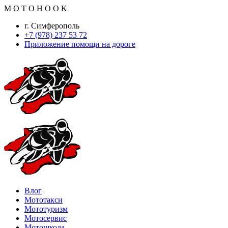
M
O
T
O
H
O
O
K
г. Симферополь
+7 (978) 237 53 72
Приложение помощи на дороге
Влог
Мототакси
Мототуризм
Мотосервис
Мотошкола