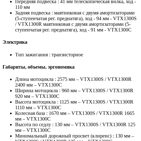
Передняя подвеска :
41 мм телескопическая вилка, ход -
110 мм
Задняя подвеска :
маятниковая с двумя амортизаторами
(5-ступенчатая рег. преднатяга), ход - 94 мм - VTX1300S
/ VTX1300R маятниковая с двумя амортизаторами (5-
ступенчатая рег. преднатяга), ход - 91 мм - VTX1300C
Электрика
Тип зажигания :
транзисторное
Габариты, объемы, эргономика
Длина мотоцикла :
2575 мм – VTX1300S / VTX1300R
2400 мм – VTX1300C
Ширина мотоцикла :
960 мм – VTX1300S / VTX1300R
920 мм – VTX1300C
Высота мотоцикла :
1125 мм – VTX1300S / VTX1300R
1110 мм – VTX1300C
Колесная база :
1670 мм – VTX1300S / VTX1300R 1665
мм – VTX1300C
Высота по седлу :
130 мм – VTX1300S / VTX1300R 125
мм – VTX1300C
Минимальный дорожный просвет (клиренс) :
130 мм –