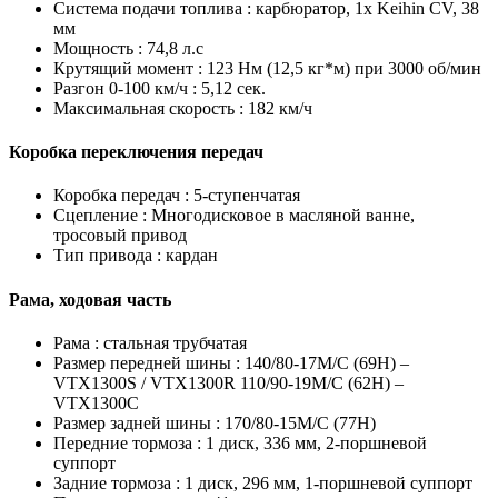
Система подачи топлива :
карбюратор, 1x Keihin CV, 38
мм
Мощность :
74,8 л.с
Крутящий момент :
123 Нм (12,5 кг*м) при 3000 об/мин
Разгон 0-100 км/ч :
5,12 сек.
Максимальная скорость :
182 км/ч
Коробка переключения передач
Коробка передач :
5-ступенчатая
Сцепление :
Многодисковое в масляной ванне,
тросовый привод
Тип привода :
кардан
Рама, ходовая часть
Рама :
стальная трубчатая
Размер передней шины :
140/80-17M/C (69H) –
VTX1300S / VTX1300R 110/90-19M/C (62H) –
VTX1300C
Размер задней шины :
170/80-15M/C (77H)
Передние тормоза :
1 диск, 336 мм, 2-поршневой
суппорт
Задние тормоза :
1 диск, 296 мм, 1-поршневой суппорт