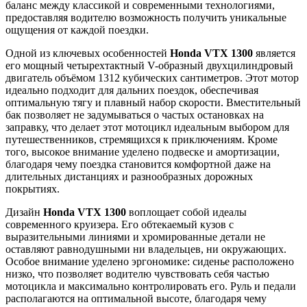
баланс между классикой и современными технологиями,
предоставляя водителю возможность получить уникальные
ощущения от каждой поездки.
Одной из ключевых особенностей
Honda VTX 1300
является
его мощный четырехтактный V-образный двухцилиндровый
двигатель объёмом 1312 кубических сантиметров. Этот мотор
идеально подходит для дальних поездок, обеспечивая
оптимальную тягу и плавный набор скорости. Вместительный
бак позволяет не задумываться о частых остановках на
заправку, что делает этот мотоцикл идеальным выбором для
путешественников, стремящихся к приключениям. Кроме
того, высокое внимание уделено подвеске и амортизации,
благодаря чему поездка становится комфортной даже на
длительных дистанциях и разнообразных дорожных
покрытиях.
Дизайн
Honda VTX 1300
воплощает собой идеалы
современного круизера. Его обтекаемый кузов с
выразительными линиями и хромированные детали не
оставляют равнодушными ни владельцев, ни окружающих.
Особое внимание уделено эргономике: сиденье расположено
низко, что позволяет водителю чувствовать себя частью
мотоцикла и максимально контролировать его. Руль и педали
располагаются на оптимальной высоте, благодаря чему