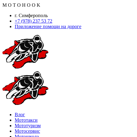
M
O
T
O
H
O
O
K
г. Симферополь
+7 (978) 237 53 72
Приложение помощи на дороге
Влог
Мототакси
Мототуризм
Мотосервис
Мотошкола