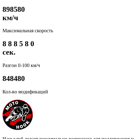
8
9
8
5
8
0
км/ч
Максимальная скорость
8
8
8
5
8
0
сек.
Разгон 0-100 км/ч
8
4
8
4
8
0
Кол-во модификаций
Наш клуб делает максимально возможное для поддержания и