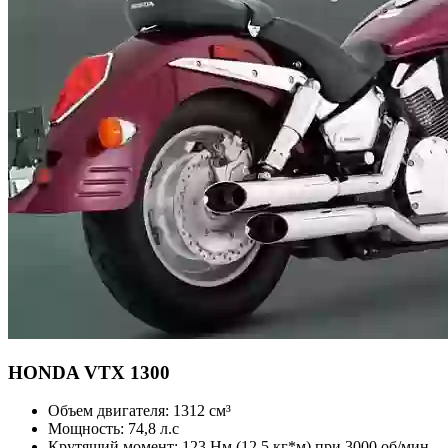
HONDA
VTX 1300
Объем двигателя:
1312 см³
Мощность:
74,8 л.с
Крутящий момент:
123 Нм (12,5 кг*м) при 3000 об/мин