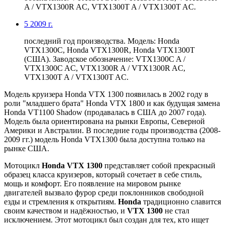
A / VTX1300R AC, VTX1300T A / VTX1300T AC.
5
2009 г.
последний год производства. Модель: Honda
VTX1300C, Honda VTX1300R, Honda VTX1300T
(США). Заводское обозначение: VTX1300C A /
VTX1300C AC, VTX1300R A / VTX1300R AC,
VTX1300T A / VTX1300T AC.
Модель круизера Honda VTX 1300 появилась в 2002 году в
роли "младшего брата" Honda VTX 1800 и как будущая замена
Honda VT1100 Shadow (продавалась в США до 2007 года).
Модель была ориентирована на рынки Европы, Северной
Америки и Австралии. В последние годы производства (2008-
2009 гг.) модель Honda VTX1300 была доступна только на
рынке США.
Мотоцикл
Honda VTX 1300
представляет собой прекрасный
образец класса круизеров, который сочетает в себе стиль,
мощь и комфорт. Его появление на мировом рынке
двигателей вызвало фурор среди поклонников свободной
езды и стремления к открытиям.
Honda
традиционно славится
своим качеством и надёжностью, и
VTX 1300
не стал
исключением. Этот мотоцикл был создан для тех, кто ищет