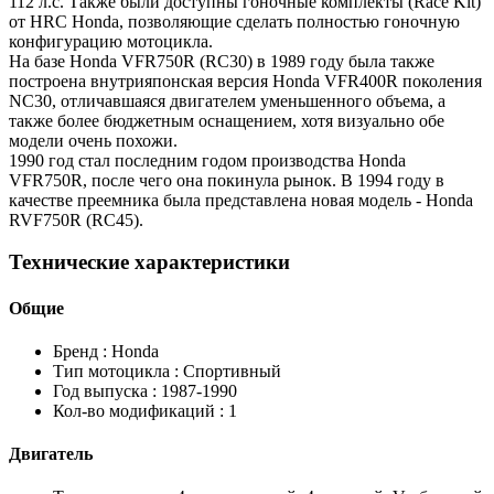
112 л.с. Также были доступны гоночные комплекты (Race Kit)
от HRC Honda, позволяющие сделать полностью гоночную
конфигурацию мотоцикла.
На базе Honda VFR750R (RC30) в 1989 году была также
построена внутрияпонская версия Honda VFR400R поколения
NC30, отличавшаяся двигателем уменьшенного объема, а
также более бюджетным оснащением, хотя визуально обе
модели очень похожи.
1990 год стал последним годом производства Honda
VFR750R, после чего она покинула рынок. В 1994 году в
качестве преемника была представлена новая модель - Honda
RVF750R (RC45).
Технические характеристики
Общие
Бренд :
Honda
Тип мотоцикла :
Спортивный
Год выпуска :
1987-1990
Кол-во модификаций :
1
Двигатель