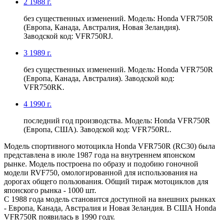
2
1988 г.
без существенных изменений. Модель: Honda VFR750R
(Европа, Канада, Австралия, Новая Зеландия).
Заводской код: VFR750RJ.
3
1989 г.
без существенных изменений. Модель: Honda VFR750R
(Европа, Канада, Австралия). Заводской код:
VFR750RK.
4
1990 г.
последний год производства. Модель: Honda VFR750R
(Европа, США). Заводской код: VFR750RL.
Модель спортивного мотоцикла Honda VFR750R (RC30) была
представлена в июле 1987 года на внутреннем японском
рынке. Модель построена по образу и подобию гоночной
модели RVF750, омологированной для использования на
дорогах общего пользования. Общий тираж мотоциклов для
японского рынка - 1000 шт.
С 1988 года модель становится доступной на внешних рынках
- Европа, Канада, Австралия и Новая Зеландия. В США Honda
VFR750R появилась в 1990 году.