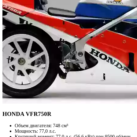
HONDA
VFR750R
Объем двигателя:
748 см³
Мощность:
77,0 л.с.
Крутящий момент:
77,0 л.с. (56,6 кВт) при 9500 об/мин –