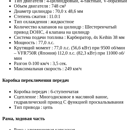
Тип двигателя :
4-цилиндровый, 4-тактный, V-образный
Объем двигателя :
748 см³
Диаметр цилиндра :
70,0 x 48,6 мм
Степень сжатия :
11.0:1
Тип охлаждения :
жидкостное
Количество клапанов на цилиндр :
Шестеренчатый
привод DOHC, 4 клапана на цилиндр
Система подачи топлива :
Карбюратор, 4x Keihin 38 мм
Мощность :
77,0 л.с.
Крутящий момент :
77,0 л.с. (56,6 кВт) при 9500 об/мин
– VFR750R (Япония) 112,0 л.с. (82,3 кВт) при 11000 об/
мин
Разгон 0-100 км/ч :
3,5 сек.
Максимальная скорость :
249 км/ч
Коробка переключения передач
Коробка передач :
6-ступенчатая
Сцепление :
Многодисковое в масляной ванне,
гидравлический привод С функцией проскальзывания
Тип привода :
цепь
Рама, ходовая часть
Рама :
алюминиевая каркасная