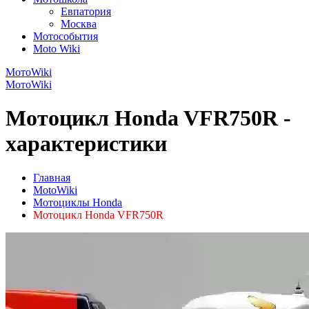
Евпатория
Москва
Мотособытия
Moto Wiki
МотоWiki
МотоWiki
Мотоцикл Honda VFR750R -
характеристики
Главная
MotoWiki
Мотоциклы Honda
Мотоцикл Honda VFR750R