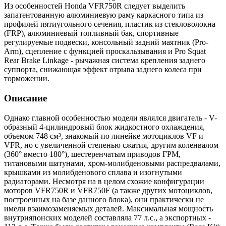
Из особенностей Honda VFR750R следует выделить
запатентованную алюминиевую раму каркасного типа из
профилей пятиугольного сечения, пластик из стекловолокна
(FRP), алюминиевый топливный бак, спортивные
регулируемые подвески, консольный задний маятник (Pro-
Arm), сцепление с функцией проскальзывания и Pro Squat
Rear Brake Linkage - рычажная система крепления заднего
суппорта, снижающая эффект отрыва заднего колеса при
торможении.
Описание
Однако главной особенностью модели являлся двигатель - V-
образный 4-цилиндровый блок жидкостного охлаждения,
объемом 748 см³, знакомый по линейке мотоциклов VF и
VFR, но с увеличенной степенью сжатия, другим коленвалом
(360° вместо 180°), шестеренчатым приводов ГРМ,
титановыми шатунами, хром-молибденовыми распредвалами,
крышками из молибденового сплава и изогнутыми
радиаторами. Несмотря на в целом схожие конфигурации
моторов VFR750R и VFR750F (а также других мотоциклов,
построенных на базе данного блока), они практически не
имели взаимозаменяемых деталей. Максимальная мощность
внутрияпонских моделей составляла 77 л.с., а экспортных -