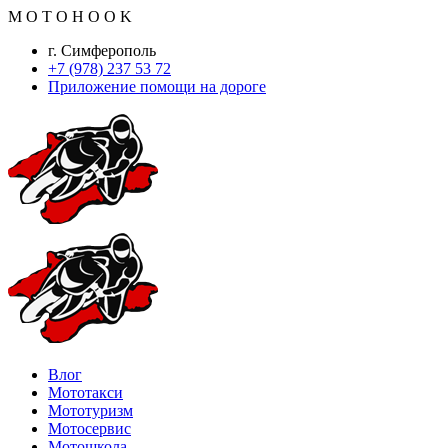
M
O
T
O
H
O
O
K
г. Симферополь
+7 (978) 237 53 72
Приложение помощи на дороге
Влог
Мототакси
Мототуризм
Мотосервис
Мотошкола