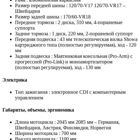
Размер передней шины :
120/70-V17 120/70-VR17 –
Швейцария
Размер задней шины :
170/60-VR18
Передние тормоза :
2 диска, 310 мм, 4-поршневые
суппорта
Задние тормоза :
1 диск, 220 мм, 2-поршневой суппорт
Передняя подвеска :
43 мм телескопическая вилка Showa
картриджного типа (полностью регулируемая), ход - 120
мм
Задняя подвеска :
Маятниковая консольная (Pro-Arm) с
прогрессией (Pro-Link) и моноамортизатором
(полностью регулируемая), ход - 130 мм
Электрика
Тип зажигания :
электронное CDI с компьютерным
управлением
Габариты, объемы, эргономика
Длина мотоцикла :
2045 мм 2085 мм – Германия,
Швейцария, Австрия, Финляндия, Норвегия
Ширина мотоцикла :
700 мм
Высота мотоцикла :
1100 мм