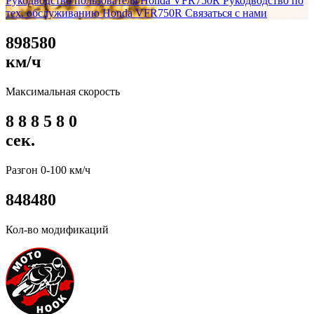
Рукодводство пользователя Honda VFR750R
Рукодводство по
тех. обслуживанию Honda VFR750R
Связаться с нами
8
9
8
5
8
0
км/ч
Максимальная скорость
8
8
8
5
8
0
сек.
Разгон 0-100 км/ч
8
4
8
4
8
0
Кол-во модификаций