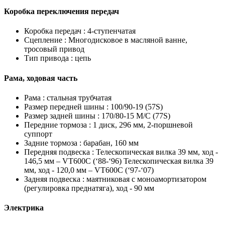
Коробка переключения передач
Коробка передач :
4-ступенчатая
Сцепление :
Многодисковое в масляной ванне,
тросовый привод
Тип привода :
цепь
Рама, ходовая часть
Рама :
стальная трубчатая
Размер передней шины :
100/90-19 (57S)
Размер задней шины :
170/80-15 M/C (77S)
Передние тормоза :
1 диск, 296 мм, 2-поршневой
суппорт
Задние тормоза :
барабан, 160 мм
Передняя подвеска :
Телескопическая вилка 39 мм, ход -
146,5 мм – VT600C (‘88-‘96) Телескопическая вилка 39
мм, ход - 120,0 мм – VT600C (‘97-‘07)
Задняя подвеска :
маятниковая с моноамортизатором
(регулировка преднатяга), ход - 90 мм
Электрика