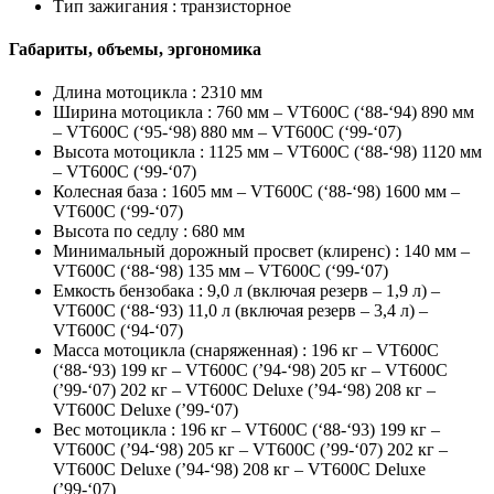
Тип зажигания :
транзисторное
Габариты, объемы, эргономика
Длина мотоцикла :
2310 мм
Ширина мотоцикла :
760 мм – VT600C (‘88-‘94) 890 мм
– VT600C (‘95-‘98) 880 мм – VT600C (‘99-‘07)
Высота мотоцикла :
1125 мм – VT600C (‘88-‘98) 1120 мм
– VT600C (‘99-‘07)
Колесная база :
1605 мм – VT600C (‘88-‘98) 1600 мм –
VT600C (‘99-‘07)
Высота по седлу :
680 мм
Минимальный дорожный просвет (клиренс) :
140 мм –
VT600C (‘88-‘98) 135 мм – VT600C (‘99-‘07)
Емкость бензобака :
9,0 л (включая резерв – 1,9 л) –
VT600C (‘88-‘93) 11,0 л (включая резерв – 3,4 л) –
VT600C (‘94-‘07)
Масса мотоцикла (снаряженная) :
196 кг – VT600C
(‘88-‘93) 199 кг – VT600C (’94-‘98) 205 кг – VT600C
(’99-‘07) 202 кг – VT600C Deluxe (’94-‘98) 208 кг –
VT600C Deluxe (’99-‘07)
Вес мотоцикла :
196 кг – VT600C (‘88-‘93) 199 кг –
VT600C (’94-‘98) 205 кг – VT600C (’99-‘07) 202 кг –
VT600C Deluxe (’94-‘98) 208 кг – VT600C Deluxe
(’99-‘07)