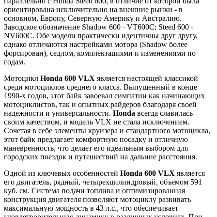
параллельно с Honda Steed 600, в отличие от которой была
ориентирована исключительно на внешние рынки - в
основном, Европу, Северную Америку и Австралию.
Заводское обозначение Shadow 600 - VT600C; Steed 600 -
NV600C. Обе модели практически идентичны друг другу,
однако отличаются настройками мотора (Shadow более
форсирован), седлом, комплектациями и изменениями по
годам.
Мотоцикл
Honda 600 VLX
является настоящей классикой
среди мотоциклов среднего класса. Выпущенный в конце
1990-х годов, этот байк завоевал симпатии как начинающих
мотоциклистов, так и опытных райдеров благодаря своей
надежности и универсальности.
Honda
всегда славилась
своим качеством, и модель VLX не стала исключением.
Сочетая в себе элементы круизера и стандартного мотоцикла,
этот байк предлагает комфортную посадку и отличную
маневренность, что делает его идеальным выбором для
городских поездок и путешествий на дальние расстояния.
Одной из ключевых особенностей
Honda 600 VLX
является
его двигатель, рядный, четырехцилиндровый, объемом 591
куб. см. Система подачи топлива и оптимизированная
конструкция двигателя позволяют мотоциклу развивать
максимальную мощность в 43 л.с., что обеспечивает
удовлетворительную динамику в различных условиях. При