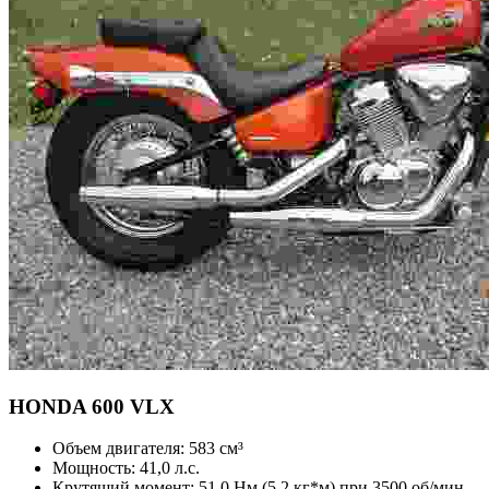
HONDA
600 VLX
Объем двигателя:
583 см³
Мощность:
41,0 л.с.
Крутящий момент:
51,0 Нм (5,2 кг*м) при 3500 об/мин –