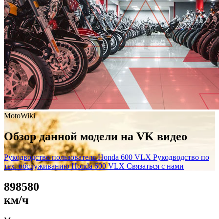
MotoWiki
Обзор данной модели на VK видео
Рукодводство пользователя Honda 600 VLX
Рукодводство по
тех. обслуживанию Honda 600 VLX
Связаться с нами
8
9
8
5
8
0
км/ч