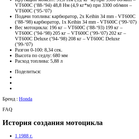
VT600C (‘88-‘94) 48,8 Нм (4,9 кг*м) при 3300 об/мин –
VT600C (‘95-‘07)
Подачи топлива:
карбюратор, 2x Keihin 34 mm - VT600C
(‘88-‘98) карбюратор, 1x Keihin 34 mm - VT600C (‘99-‘07)
Вес мотоцикла:
196 кг – VT600C (‘88-‘93) 199 кг –
VT600C (’94-‘98) 205 кг – VT600C (’99-‘07) 202 кг –
VT600C Deluxe (’94-‘98) 208 кг – VT600C Deluxe
(’99-‘07)
Разгон 0-100:
8,34 сек.
Высота по седлу:
680 мм
Расход топлива:
5,88 л
Поделиться:
Бренд :
Honda
FAQ
История создания мотоцикла
1
1988 г.