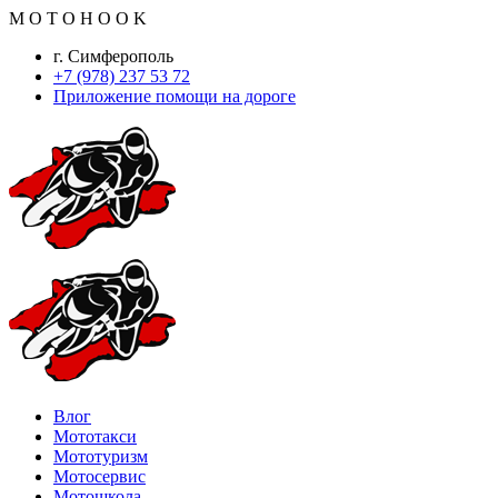
M
O
T
O
H
O
O
K
г. Симферополь
+7 (978) 237 53 72
Приложение помощи на дороге
Влог
Мототакси
Мототуризм
Мотосервис
Мотошкола