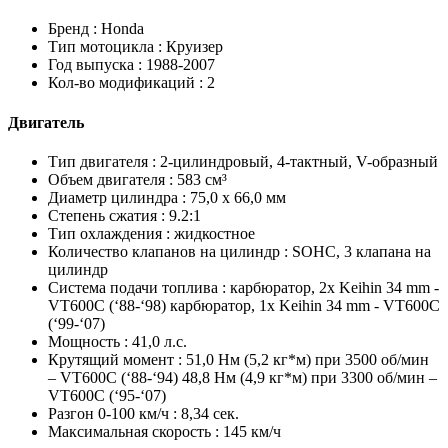
Бренд :
Honda
Тип мотоцикла :
Круизер
Год выпуска :
1988-2007
Кол-во модификаций :
2
Двигатель
Тип двигателя :
2-цилиндровый, 4-тактный, V-образный
Объем двигателя :
583 см³
Диаметр цилиндра :
75,0 x 66,0 мм
Степень сжатия :
9.2:1
Тип охлаждения :
жидкостное
Количество клапанов на цилиндр :
SOHC, 3 клапана на
цилиндр
Система подачи топлива :
карбюратор, 2x Keihin 34 mm -
VT600C (‘88-‘98) карбюратор, 1x Keihin 34 mm - VT600C
(‘99-‘07)
Мощность :
41,0 л.с.
Крутящий момент :
51,0 Нм (5,2 кг*м) при 3500 об/мин
– VT600C (‘88-‘94) 48,8 Нм (4,9 кг*м) при 3300 об/мин –
VT600C (‘95-‘07)
Разгон 0-100 км/ч :
8,34 сек.
Максимальная скорость :
145 км/ч