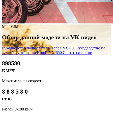
MotoWiki
Обзор данной модели на VK видео
Рукодводство пользователя Honda NX 650
Рукодводство по
тех. обслуживанию Honda NX 650
Связаться с нами
8
9
8
5
8
0
км/ч
Максимальная скорость
8
8
8
5
8
0
сек.
Разгон 0-100 км/ч