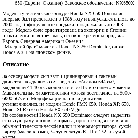
650 (Европа, Океания). Заводское обозначение: NX650X.
Модель туристического эндуро Honda NX 650 Dominator
впервые был представлен в 1988 году и выпускался вплоть до
2000 года (официальные продажи продолжались до 2003
года). Модель была ориентирована на экспорт и в Японии
практически не встречалась, основные регионы продаж -
Европа, Северная Америка и Океания.
"Младший брат" модели - Honda NX250 Dominator, он же
Honda AX-1 на японском рынке.
Описание
За основу модели был взят 1-цилиндровый 4-тактный
двигатель воздушного охлаждения, объемом 644 см³,
выдающий 44-46 л.с. мощности и 56 Нм крутящего момента.
Максимальные характеристики мотора достигались на 5000-
6000 об/мин. Модификации данного двигателя
устанавливались на модели Honda FMX 650, Honda XR 650,
Honda SLR 650 и Honda FX 650 Vigor.
Из особенностей Honda NX 650 Dominator следует выделить
стальную раму, дисковые тормоза, простые подвески в виде
обычной телескопической вилки и моноамортизатора, сухой
картер (масло в раме), 5-ступенчатую КПП и 152 кг сухой
массы.