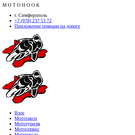
M
O
T
O
H
O
O
K
г. Симферополь
+7 (978) 237 53 72
Приложение помощи на дороге
Влог
Мототакси
Мототуризм
Мотосервис
Мотошкола