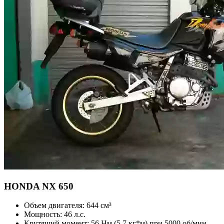
HONDA
NX 650
Объем двигателя:
644 см³
Мощность:
46 л.с.
Крутящий момент:
56 Нм (5,7 кг*м) при 5000 об/мин