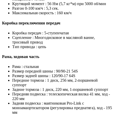
Крутящий момент :
56 Нм (5,7 кг*м) при 5000 об/мин
Разгон 0-100 км/ч :
5,3 сек.
Максимальная скорость :
160 км/ч
Коробка переключения передач
Коробка передач :
5-ступенчатая
Сцепление :
Многодисковое в масляной ванне,
тросовый привод
Тип привода :
цепь
Рама, ходовая часть
Рама :
стальная
Размер передней шины :
90/90-21 54S
Размер задней шины :
120/90-17 64S
Передние тормоза :
1 диск, 256 мм, 2-поршневой
суппорт
Задние тормоза :
1 диск, 220 мм, 1-поршневой суппорт
Передняя подвеска :
телескопическая вилка 41 мм, ход -
220 мм
Задняя подвеска :
маятниковая Pro-Link с
моноамаортизатором (регулировка преднатяга), ход - 195
мм