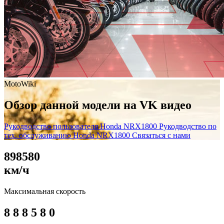
MotoWiki
Обзор данной модели на VK видео
Рукодводство пользователя Honda NRX1800
Рукодводство по
тех. обслуживанию Honda NRX1800
Связаться с нами
8
9
8
5
8
0
км/ч
Максимальная скорость
8
8
8
5
8
0