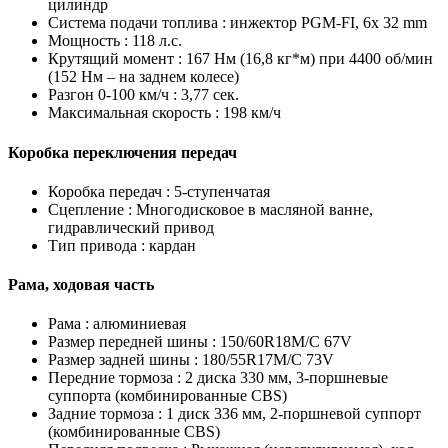
цилиндр
Система подачи топлива :
инжектор PGM-FI, 6x 32 mm
Мощность :
118 л.с.
Крутящий момент :
167 Нм (16,8 кг*м) при 4400 об/мин
(152 Нм – на заднем колесе)
Разгон 0-100 км/ч :
3,77 сек.
Максимальная скорость :
198 км/ч
Коробка переключения передач
Коробка передач :
5-ступенчатая
Сцепление :
Многодисковое в масляной ванне,
гидравлический привод
Тип привода :
кардан
Рама, ходовая часть
Рама :
алюминиевая
Размер передней шины :
150/60R18M/C 67V
Размер задней шины :
180/55R17M/C 73V
Передние тормоза :
2 диска 330 мм, 3-поршневые
суппорта (комбинированные CBS)
Задние тормоза :
1 диск 336 мм, 2-поршневой суппорт
(комбинированные CBS)