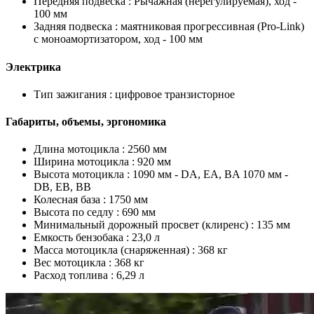
Передняя подвеска :
Рычажная (нерегулируемая), ход -
100 мм
Задняя подвеска :
маятниковая прогрессивная (Pro-Link)
с моноамортизатором, ход - 100 мм
Электрика
Тип зажигания :
цифровое транзисторное
Габариты, объемы, эргономика
Длина мотоцикла :
2560 мм
Ширина мотоцикла :
920 мм
Высота мотоцикла :
1090 мм - DA, EA, BA 1070 мм -
DB, EB, BB
Колесная база :
1750 мм
Высота по седлу :
690 мм
Минимальный дорожный просвет (клиренс) :
135 мм
Емкость бензобака :
23,0 л
Масса мотоцикла (снаряженная) :
368 кг
Вес мотоцикла :
368 кг
Расход топлива :
6,29 л