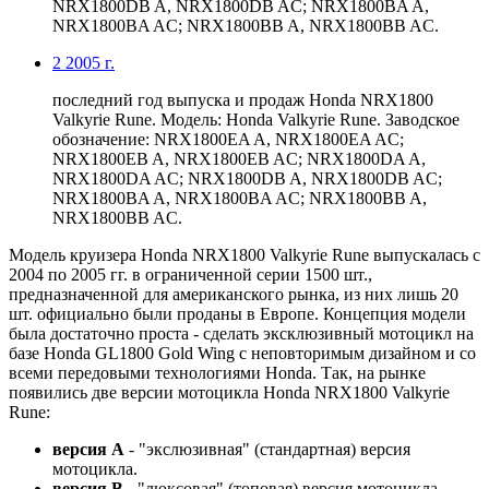
NRX1800DB A, NRX1800DB AC; NRX1800BA A,
NRX1800BA AC; NRX1800BB A, NRX1800BB AC.
2
2005 г.
последний год выпуска и продаж Honda NRX1800
Valkyrie Rune. Модель: Honda Valkyrie Rune. Заводское
обозначение: NRX1800EA A, NRX1800EA AC;
NRX1800EB A, NRX1800EB AC; NRX1800DA A,
NRX1800DA AC; NRX1800DB A, NRX1800DB AC;
NRX1800BA A, NRX1800BA AC; NRX1800BB A,
NRX1800BB AC.
Модель круизера Honda NRX1800 Valkyrie Rune выпускалась с
2004 по 2005 гг. в ограниченной серии 1500 шт.,
предназначенной для американского рынка, из них лишь 20
шт. официально были проданы в Европе. Концепция модели
была достаточно проста - сделать эксклюзивный мотоцикл на
базе Honda GL1800 Gold Wing с неповторимым дизайном и со
всеми передовыми технологиями Honda. Так, на рынке
появились две версии мотоцикла Honda NRX1800 Valkyrie
Rune:
версия A
- "экслюзивная" (стандартная) версия
мотоцикла.
версия B
- "люксовая" (топовая) версия мотоцикла -