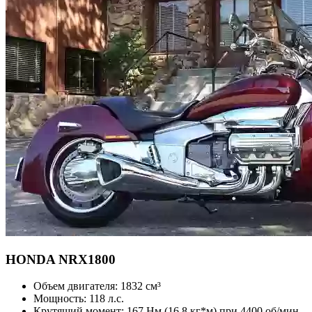
HONDA
NRX1800
Объем двигателя:
1832 см³
Мощность:
118 л.с.
Крутящий момент:
167 Нм (16,8 кг*м) при 4400 об/мин