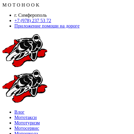
M
O
T
O
H
O
O
K
г. Симферополь
+7 (978) 237 53 72
Приложение помощи на дороге
Влог
Мототакси
Мототуризм
Мотосервис
Мотошкола