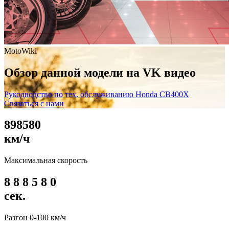
MotoWiki
Обзор данной модели на VK видео
Рукодводство по тех. обслуживанию Honda CB400X
Связаться с нами
8
9
8
5
8
0
км/ч
Максимальная скорость
8
8
8
5
8
0
сек.
Разгон 0-100 км/ч