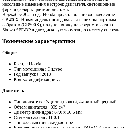
небольшие изменения настроек двигателя, светодиодные
фары и фонари, цветной дисплей.
В декабре 2021 года Honda представила новое поколение
CB400X. Новая модель последовала за своих экспортным
собратом (CB500X), получив вилку перевернутого типа
Showa SFF-BP и двухдисковую тормозную систему спереди.
Технические характеристики
Общие
Бренд :
Honda
Тип мотоцикла :
Эндуро
Год выпуска :
2013+
Кол-во модификаций :
3
Двигатель
Тип двигателя :
2-цилиндровый, 4-тактный, рядный
Объем двигателя :
399 см³
Диаметр цилиндра :
67,0 x 56,6 мм
Степень сжатия :
11,0:1
Тип охлаждения :
жидкостное
Количество клапанов на цилиндр :
DOHC, 4 клапана на