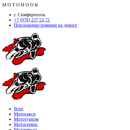
M
O
T
O
H
O
O
K
г. Симферополь
+7 (978) 237 53 72
Приложение помощи на дороге
Влог
Мототакси
Мототуризм
Мотосервис
Мотошкола