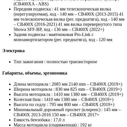
(CB400XA - ABS)
Передняя подвеска :
41 мм телескопическая вилка
(нерегулируемая), ход - 140 мм – CB400X (2013-2015) 41
мм телескопическая вилка (рег. преднатяга), ход - 140 мм
– CB400X (2016-2021) 41 мм вилка перевернутого типа
Showa SFF-BP, ход - 136 мм – CB400X (2022+)
Задняя подвеска :
маятниковая Pro-Link с
моноамортизатором (рег. преднатяга), ход - 120 мм
Электрика
Тип зажигания :
полностью транзисторное
Габариты, объемы, эргономика
Длина мотоцикла :
2085 мм 2140 mm – CB400X (2019+)
Ширина мотоцикла :
830 мм 825 mm – CB400X (2019+)
Высота мотоцикла :
1410 мм 1380 мм – CB400X (2019+)
Колесная база :
1410 мм 1380 мм – CB400X (2019+)
Высота по седлу :
795 мм 800 мм – CB400X (2019+)
Минимальный дорожный просвет (клиренс) :
145 мм –
CB400X 2013-2016 150 мм – CB400X 2017+
Емкость бензобака :
17,0 л
Масса мотоцикла (снаряженная) :
192 кг