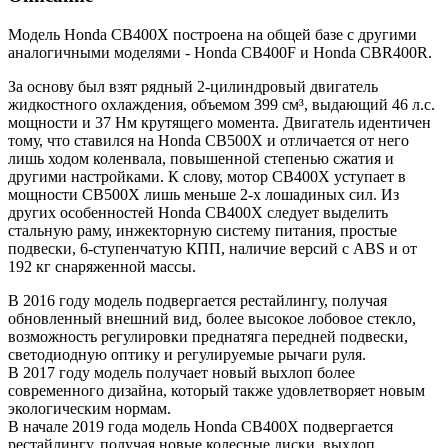
Модель Honda CB400X построена на общей базе с другими
аналогичными моделями - Honda CB400F и Honda CBR400R.
За основу был взят рядный 2-цилиндровый двигатель
жидкостного охлаждения, объемом 399 см³, выдающий 46 л.с.
мощности и 37 Нм крутящего момента. Двигатель идентичен
тому, что ставился на Honda CB500X и отличается от него
лишь ходом коленвала, повышенной степенью сжатия и
другими настройками. К слову, мотор CB400X уступает в
мощности CB500X лишь меньше 2-х лошадиных сил. Из
других особенностей Honda CB400X следует выделить
стальную раму, инжекторную систему питания, простые
подвески, 6-ступенчатую КПП, наличие версий с ABS и от
192 кг снаряженной массы.
В 2016 году модель подвергается рестайлингу, получая
обновленный внешний вид, более высокое лобовое стекло,
возможность регулировки преднатяга передней подвески,
светодиодную оптику и регулируемые рычаги руля.
В 2017 году модель получает новый выхлоп более
современного дизайна, который также удовлетворяет новым
экологическим нормам.
В начале 2019 года модель Honda CB400X подвергается
рестайлингу, получая новые колесные диски, выхлоп,