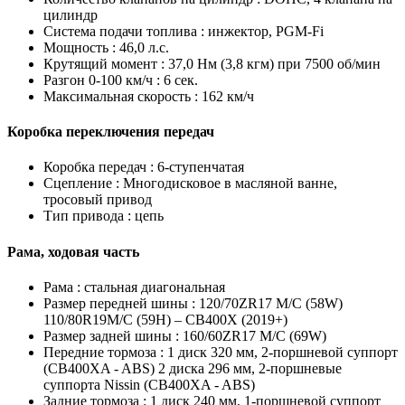
цилиндр
Система подачи топлива :
инжектор, PGM-Fi
Мощность :
46,0 л.с.
Крутящий момент :
37,0 Нм (3,8 кгм) при 7500 об/мин
Разгон 0-100 км/ч :
6 сек.
Максимальная скорость :
162 км/ч
Коробка переключения передач
Коробка передач :
6-ступенчатая
Сцепление :
Многодисковое в масляной ванне,
тросовый привод
Тип привода :
цепь
Рама, ходовая часть
Рама :
стальная диагональная
Размер передней шины :
120/70ZR17 M/C (58W)
110/80R19M/C (59H) – CB400X (2019+)
Размер задней шины :
160/60ZR17 M/C (69W)
Передние тормоза :
1 диск 320 мм, 2-поршневой суппорт
(CB400XA - ABS) 2 диска 296 мм, 2-поршневые
суппорта Nissin (CB400XA - ABS)
Задние тормоза :
1 диск 240 мм, 1-поршневой суппорт