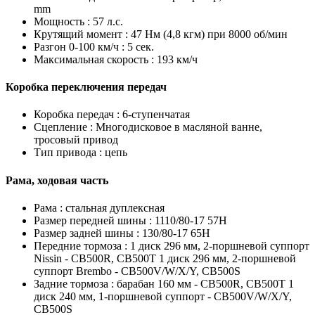
mm
Мощность :
57 л.с.
Крутящий момент :
47 Нм (4,8 кгм) при 8000 об/мин
Разгон 0-100 км/ч :
5 сек.
Максимальная скорость :
193 км/ч
Коробка переключения передач
Коробка передач :
6-ступенчатая
Сцепление :
Многодисковое в масляной ванне,
тросовый привод
Тип привода :
цепь
Рама, ходовая часть
Рама :
стальная дуплексная
Размер передней шины :
1110/80-17 57H
Размер задней шины :
130/80-17 65H
Передние тормоза :
1 диск 296 мм, 2-поршневой суппорт
Nissin - CB500R, CB500T 1 диск 296 мм, 2-поршневой
суппорт Brembo - CB500V/W/X/Y, CB500S
Задние тормоза :
барабан 160 мм - CB500R, CB500T 1
диск 240 мм, 1-поршневой суппорт - CB500V/W/X/Y,
CB500S