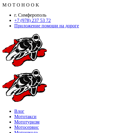
M
O
T
O
H
O
O
K
г. Симферополь
+7 (978) 237 53 72
Приложение помощи на дороге
Влог
Мототакси
Мототуризм
Мотосервис
Мотошкола