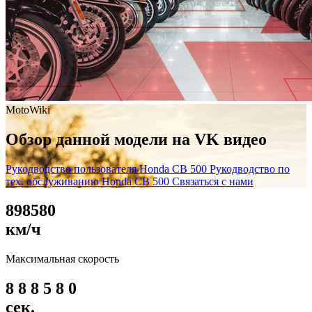
MotoWiki
Обзор данной модели на VK видео
Рукодводство пользователя Honda CB 500
Рукодводство по
тех. обслуживанию Honda CB 500
Связаться с нами
8
9
8
5
8
0
км/ч
Максимальная скорость
8
8
8
5
8
0
сек.