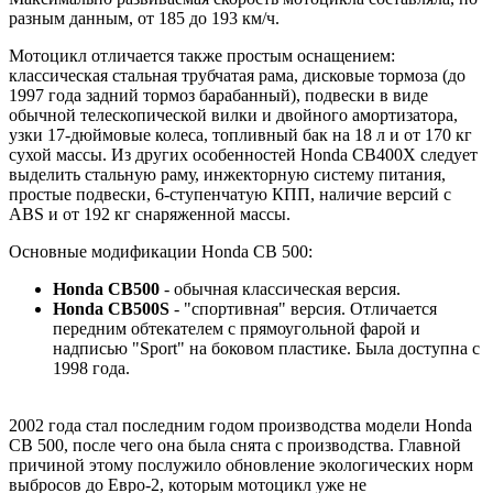
разным данным, от 185 до 193 км/ч.
Мотоцикл отличается также простым оснащением:
классическая стальная трубчатая рама, дисковые тормоза (до
1997 года задний тормоз барабанный), подвески в виде
обычной телескопической вилки и двойного амортизатора,
узки 17-дюймовые колеса, топливный бак на 18 л и от 170 кг
сухой массы. Из других особенностей Honda CB400X следует
выделить стальную раму, инжекторную систему питания,
простые подвески, 6-ступенчатую КПП, наличие версий с
ABS и от 192 кг снаряженной массы.
Основные модификации Honda CB 500:
Honda CB500
- обычная классическая версия.
Honda CB500S
- "спортивная" версия. Отличается
передним обтекателем с прямоугольной фарой и
надписью "Sport" на боковом пластике. Была доступна с
1998 года.
2002 года стал последним годом производства модели Honda
CB 500, после чего она была снята с производства. Главной
причиной этому послужило обновление экологических норм
выбросов до Евро-2, которым мотоцикл уже не