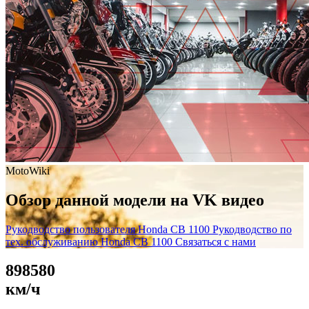
MotoWiki
Обзор данной модели на VK видео
Рукодводство пользователя Honda CB 1100
Рукодводство по
тех. обслуживанию Honda CB 1100
Связаться с нами
8
9
8
5
8
0
км/ч