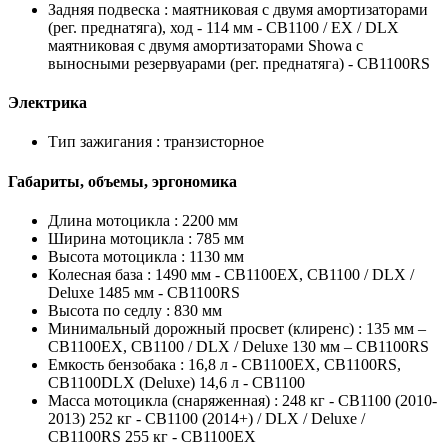
Задняя подвеска :
маятниковая с двумя амортизаторами
(рег. преднатяга), ход - 114 мм - CB1100 / EX / DLX
маятниковая с двумя амортизаторами Showa с
выносными резервуарами (рег. преднатяга) - CB1100RS
Электрика
Тип зажигания :
транзисторное
Габариты, объемы, эргономика
Длина мотоцикла :
2200 мм
Ширина мотоцикла :
785 мм
Высота мотоцикла :
1130 мм
Колесная база :
1490 мм - CB1100EX, CB1100 / DLX /
Deluxe 1485 мм - CB1100RS
Высота по седлу :
830 мм
Минимальный дорожный просвет (клиренс) :
135 мм –
CB1100EX, CB1100 / DLX / Deluxe 130 мм – CB1100RS
Емкость бензобака :
16,8 л - CB1100EX, CB1100RS,
CB1100DLX (Deluxe) 14,6 л - CB1100
Масса мотоцикла (снаряженная) :
248 кг - CB1100 (2010-
2013) 252 кг - CB1100 (2014+) / DLX / Deluxe /
CB1100RS 255 кг - CB1100EX