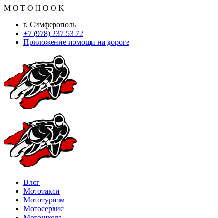
M
O
T
O
H
O
O
K
г. Симферополь
+7 (978) 237 53 72
Приложение помощи на дороге
Влог
Мототакси
Мототуризм
Мотосервис
Мотошкола