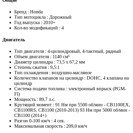
Общие
Бренд :
Honda
Тип мотоцикла :
Дорожный
Год выпуска :
2010+
Кол-во модификаций :
4
Двигатель
Тип двигателя :
4-цилиндровый, 4-тактный, рядный
Объем двигателя :
1140 см³
Диаметр цилиндра :
73,5 х 67,2 мм
Степень сжатия :
9,5:1
Тип охлаждения :
воздушно-масляное
Количество клапанов на цилиндр :
DOHC, 4 клапана на
цилиндр
Система подачи топлива :
электронный впрыск (PGM-
FI)
Мощность :
89,7 л.с.
Крутящий момент :
91 Нм при 5500 об/мин - CB1100EX,
CB1100RS, CB1100 (2010-2013) 93 Нм при 5000 об/мин -
CB1100 (2014+)
Разгон 0-100 км/ч :
4 сек.
Максимальная скорость :
209,0 км/ч