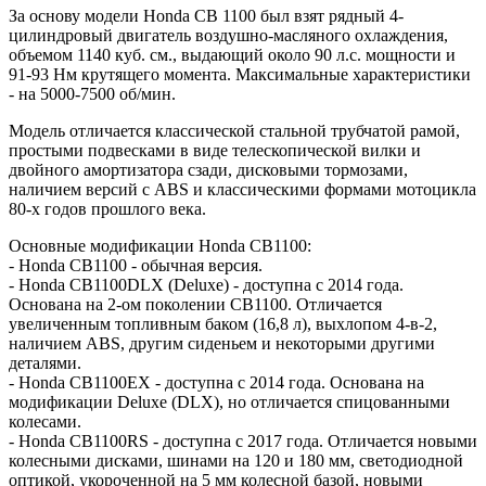
За основу модели Honda CB 1100 был взят рядный 4-
цилиндровый двигатель воздушно-масляного охлаждения,
объемом 1140 куб. см., выдающий около 90 л.с. мощности и
91-93 Нм крутящего момента. Максимальные характеристики
- на 5000-7500 об/мин.
Модель отличается классической стальной трубчатой рамой,
простыми подвесками в виде телескопической вилки и
двойного амортизатора сзади, дисковыми тормозами,
наличием версий с ABS и классическими формами мотоцикла
80-х годов прошлого века.
Основные модификации Honda CB1100:
- Honda CB1100 - обычная версия.
- Honda CB1100DLX (Deluxe) - доступна с 2014 года.
Основана на 2-ом поколении CB1100. Отличается
увеличенным топливным баком (16,8 л), выхлопом 4-в-2,
наличием ABS, другим сиденьем и некоторыми другими
деталями.
- Honda CB1100EX - доступна с 2014 года. Основана на
модификации Deluxe (DLX), но отличается спицованными
колесами.
- Honda CB1100RS - доступна с 2017 года. Отличается новыми
колесными дисками, шинами на 120 и 180 мм, светодиодной
оптикой, укороченной на 5 мм колесной базой, новыми