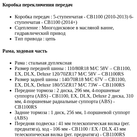
Коробка переключения передач
Коробка передач :
5-ступенчатая - CB1100 (2010-2013) 6-
ступенчатая - CB1100 (2014+)
Сцепление :
Многодисковое в масляной ванне,
гидравлический привод
Тип привода :
цепь
Рама, ходовая часть
Рама :
стальная дуплексная
Размер передней шины :
110/80R18 M/C 58V – CB1100,
EX, DLX, Deluxe 120/70ZR17 M/C 58V – CB1100RS
Размер задней шины :
140/70R18 M/C 67V – CB1100,
EX, DLX, Deluxe 180/55ZR17 M/C 73W – CB1100RS
Передние тормоза :
2 диска, 296 мм, 4-поршневые
суппорта (ABS) - CB1100, EX, DLX, Deluxe 2 диска, 310
мм, 4-поршневые радиальные суппорта (ABS) -
CB1100RS
Задние тормоза :
1 диск, 256 мм, 1-поршневой суппорт
(ABS)
Передняя подвеска :
41 мм телескопическая вилка (рег.
преднатяга), ход - 106 мм - CB1100 / EX / DLX 43 мм
телескопическая вилка (рег. преднатяга) - CB1100RS