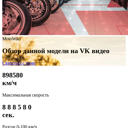
MotoWiki
Обзор данной модели на VK видео
Связаться с нами
8
9
8
5
8
0
км/ч
Максимальная скорость
8
8
8
5
8
0
сек.
Разгон 0-100 км/ч