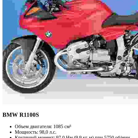
BMW
R1100S
Объем двигателя:
1085 см³
Мощность:
98,0 л.с.
Крутящий момент:
97,0 Нм (9,9 кг-м) при 5750 об/мин