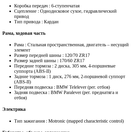
Коробка передач :
6-ступенчатая
Сцепление :
Однодисковое сухое, гидравлический
привод
Тип привода :
Кардан
Рама, ходовая часть
Рама :
Стальная пространственная, двигатель – несущий
элемент
Размер передней шины :
120/70 ZR17
Размер задней шины :
170/60 ZR17
Передние тормоза :
2 диска, 305 мм, 4-поршневые
суппорта (ABS-II)
Задние тормоза :
1 диск, 276 мм, 2-поршневой суппорт
(ABS-II)
Передняя подвеска :
BMW Telelever (рег. отбоя)
Задняя подвеска :
BMW Paralever (рег. преднатяга и
отбоя)
Электрика
Тип зажигания :
Motronic (mapped characteristic control)