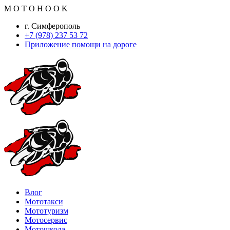
M
O
T
O
H
O
O
K
г. Симферополь
+7 (978) 237 53 72
Приложение помощи на дороге
Влог
Мототакси
Мототуризм
Мотосервис
Мотошкола