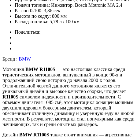
Подачи топлива:
Инжектор, Bosch Motronic MA 2.4
Разгон 0-100:
3,86 сек
Высота по седлу:
800 мм
Расход топлива:
5,78 л / 100 км
Поделиться:
Бренд :
BMW
Мотоцикл
BMW R1100S
— это настоящая классика среди
туристических мотоциклов, выпущенный в конце 90-х и
продолжавший свою историю до начала 2000-х годов.
Отличительной чертой данного мотоцикла является его
уникальный дизайн и высокое качество сборки, что делает
R1100S
символом надежности и производительности. С
объемом двигателя 1085 см³, этот мотоцикл оснащен мощным
двухцилиндровым боксерным двигателем, который
обеспечивает отличную динамику и уверенную езду на любой
местности. В результате, мотоцикл стал популярным как среди
начинающих, так и среди опытных райдеров.
Дизайн
BMW R1100S
также стоит внимания — агрессивные