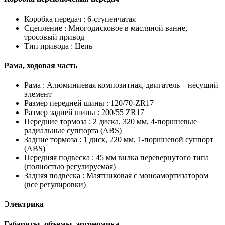
Коробка передач :
6-ступенчатая
Сцепление :
Многодисковое в масляной ванне,
тросовый привод
Тип привода :
Цепь
Рама, ходовая часть
Рама :
Алюминиевая композитная, двигатель – несущий
элемент
Размер передней шины :
120/70-ZR17
Размер задней шины :
200/55 ZR17
Передние тормоза :
2 диска, 320 мм, 4-поршневые
радиальные суппорта (ABS)
Задние тормоза :
1 диск, 220 мм, 1-поршневой суппорт
(ABS)
Передняя подвеска :
45 мм вилка перевернутого типа
(полностью регулируемая)
Задняя подвеска :
Маятниковая с моноамортизатором
(все регулировки)
Электрика
Габариты, объемы, эргономика