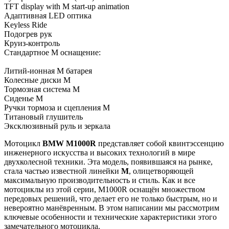
TFT display with M start-up animation
Адаптивная LED оптика
Keyless Ride
Подогрев рук
Круиз-контроль
Стандартное M оснащение:
Литий-ионная M батарея
Колесные диски M
Тормозная система M
Сиденье M
Ручки тормоза и сцепления M
Титановый глушитель
Эксклюзивный руль и зеркала
Мотоцикл
BMW M1000R
представляет собой квинтэссенцию
инженерного искусства и высоких технологий в мире
двухколесной техники. Эта модель, появившаяся на рынке,
стала частью известной линейки
M
, олицетворяющей
максимальную производительность и стиль. Как и все
мотоциклы из этой серии, M1000R оснащён множеством
передовых решений, что делает его не только быстрым, но и
невероятно манёвренным. В этом написании мы рассмотрим
ключевые особенности и технические характеристики этого
замечательного мотоцикла.