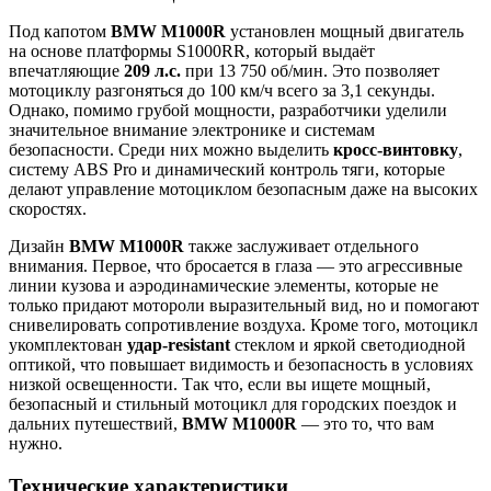
Под капотом
BMW M1000R
установлен мощный двигатель
на основе платформы S1000RR, который выдаёт
впечатляющие
209 л.с.
при 13 750 об/мин. Это позволяет
мотоциклу разгоняться до 100 км/ч всего за 3,1 секунды.
Однако, помимо грубой мощности, разработчики уделили
значительное внимание электронике и системам
безопасности. Среди них можно выделить
кросс-винтовку
,
систему ABS Pro и динамический контроль тяги, которые
делают управление мотоциклом безопасным даже на высоких
скоростях.
Дизайн
BMW M1000R
также заслуживает отдельного
внимания. Первое, что бросается в глаза — это агрессивные
линии кузова и аэродинамические элементы, которые не
только придают мотороли выразительный вид, но и помогают
снивелировать сопротивление воздуха. Кроме того, мотоцикл
укомплектован
удар-resistant
стеклом и яркой светодиодной
оптикой, что повышает видимость и безопасность в условиях
низкой освещенности. Так что, если вы ищете мощный,
безопасный и стильный мотоцикл для городских поездок и
дальних путешествий,
BMW M1000R
— это то, что вам
нужно.
Технические характеристики