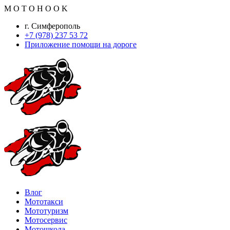
M
O
T
O
H
O
O
K
г. Симферополь
+7 (978) 237 53 72
Приложение помощи на дороге
Влог
Мототакси
Мототуризм
Мотосервис
Мотошкола