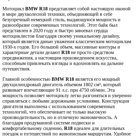
Мотоцикл
BMW R18
представляет собой настоящую иконой
в мире двухколесной техники, объединяющей в себе
безупречный немецкий стиль, выдающуюся мощность и
разнообразие современных технологий. Этот байк был
представлен в 2020 году и быстро завоевал сердца
мотоциклистов благодаря своему уникальному дизайну,
который является данью уважения классическим мотоциклам
1930-х годов. Его большой объем, массивные контуры и
характерные детали делают
R18
не просто средством
передвижения, а настоящим произведением искусства,
способным привлекать взгляды и вдохновлять на дальние
путешествия.
Главной особенностью
BMW R18
является его мощный
двухцилиндровый двигатель объемом 1802 см³, который
развивает впечатляющие 91 л.с. при 4750 об/мин. Эта
мощность позволяет мотоциклу легко разгоняться и уверенно
справляться с любыми дорожными условиями. Конструкция
двигателя выполнена с использованием современных
технологий, что обеспечивает не только высокую
производительность, но и отличную экономичность. А
благодаря продуманной системе подвески и
комфортабельному сидению,
R18
идеален для длительных
поездок и путешествий по живописным маршрутам. Удобное