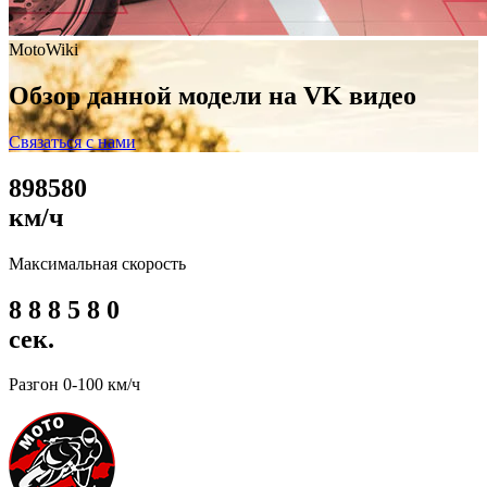
MotoWiki
Обзор данной модели на VK видео
Связаться с нами
8
9
8
5
8
0
км/ч
Максимальная скорость
8
8
8
5
8
0
сек.
Разгон 0-100 км/ч