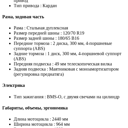
привод
Тип привода :
Кардан
Рама, ходовая часть
Рама :
Стальная дуплексная
Размер передней шины :
120/70 R19
Размер задней шины :
180/65 B16
Передние тормоза :
2 диска, 300 мм, 4-поршневые
суппорта (ABS)
Задние тормоза :
1 диск, 300 мм, 4-поршневой суппорт
(ABS)
Передняя подвеска :
49 мм телескопическая вилка
Задняя подвеска :
Маятниковая с моноамортизатором
(регулировка преднатяга)
Электрика
Тип зажигания :
BMS-O, с двумя свечами на цилиндр
Габариты, объемы, эргономика
Длина мотоцикла :
2440 мм
Ширина мотоцикла :
964 мм