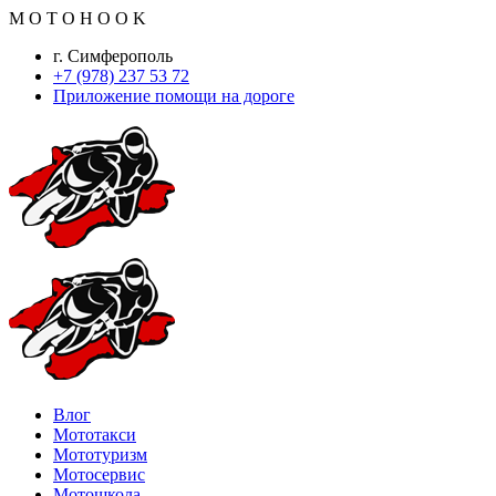
M
O
T
O
H
O
O
K
г. Симферополь
+7 (978) 237 53 72
Приложение помощи на дороге
Влог
Мототакси
Мототуризм
Мотосервис
Мотошкола